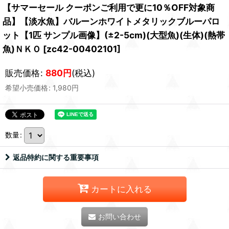
【サマーセール クーポンご利用で更に10％OFF対象商
品】【淡水魚】バルーンホワイトメタリックブルーパロ
ット【1匹 サンプル画像】(±2-5cm)(大型魚)(生体)(熱帯
魚)ＮＫＯ
[
zc42-00402101
]
販売価格
:
880
円
(税込)
希望小売価格
:
1,980
円
数量
:
返品特約に関する重要事項
カートに入れる
お問い合わせ