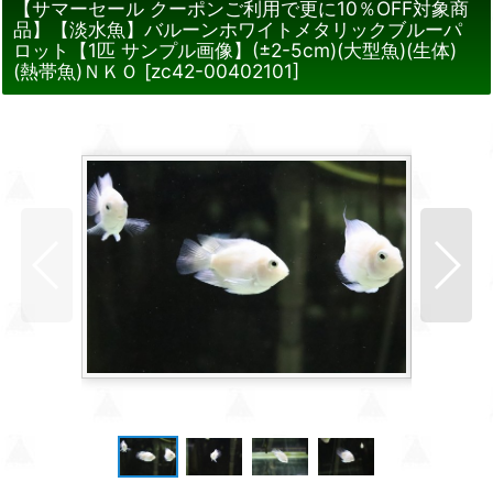
【サマーセール クーポンご利用で更に10％OFF対象商
品】【淡水魚】バルーンホワイトメタリックブルーパ
ロット【1匹 サンプル画像】(±2-5cm)(大型魚)(生体)
(熱帯魚)ＮＫＯ
[
zc42-00402101
]