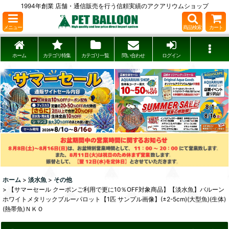
1994年創業 店舗・通信販売を行う信頼実績のアクアリウムショップ
メニュー
商品検索
カート
ホーム
カテゴリ特集
カテゴリ一覧
問い合わせ
ログイン
ホーム
>
淡水魚
>
その他
>
【サマーセール クーポンご利用で更に10％OFF対象商品】【淡水魚】バルーン
ホワイトメタリックブルーパロット【1匹 サンプル画像】(±2-5cm)(大型魚)(生体)
(熱帯魚)ＮＫＯ