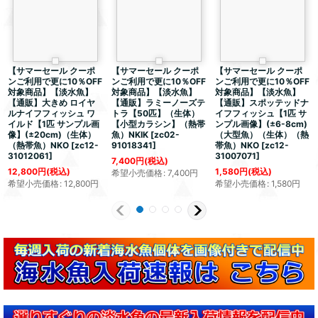
【サマーセール クーポ
【サマーセール クーポ
【サマーセール クーポ
ンご利用で更に10％OFF
ンご利用で更に10％OFF
ンご利用で更に10％OFF
対象商品】【淡水魚】
対象商品】【淡水魚】
対象商品】【淡水魚】
【通販】大きめ ロイヤ
【通販】ラミーノーズテ
【通販】スポッテッドナ
ルナイフフィッシュ ワ
トラ【50匹】（生体）
イフフィッシュ【1匹 サ
イルド【1匹 サンプル画
【小型カラシン】（熱帯
ンプル画像】(±6-8cm)
像】(±20cm)（生体）
魚）NKIK
[
zc02-
（大型魚）（生体）（熱
（熱帯魚）NKO
[
zc12-
91018341
]
帯魚）NKO
[
zc12-
31012061
]
31007071
]
7,400
円
(税込)
12,800
円
(税込)
1,580
円
(税込)
希望小売価格
:
7,400
円
希望小売価格
:
12,800
円
希望小売価格
:
1,580
円