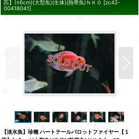
匹】(±6cm)(大型魚)(生体)(熱帯魚)ＮＫＯ
[
zc42-
00418041
]
【淡水魚】珍種 ハートテールパロットファイヤー【１