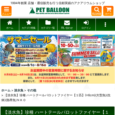
1994年創業 店舗・通信販売を行う信頼実績のアクアリウムショップ
メニュー
商品検索
カート
ホーム
カテゴリ特集
カテゴリ一覧
問い合わせ
ログイン
ホーム
>
淡水魚
>
その他
>
【淡水魚】珍種 ハートテールパロットファイヤー【１匹】(±6cm)(大型魚)(生
体)(熱帯魚)ＮＫＯ
【淡水魚】珍種 ハートテールパロットファイヤー【１