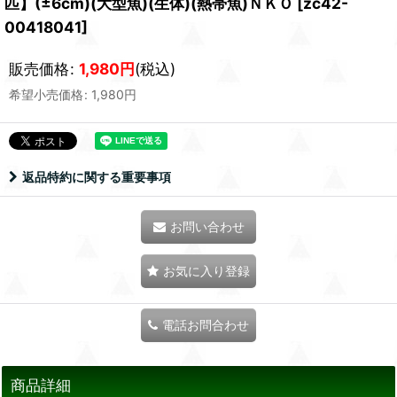
匹】(±6cm)(大型魚)(生体)(熱帯魚)ＮＫＯ
[
zc42-
00418041
]
販売価格
:
1,980
円
(税込)
希望小売価格
:
1,980
円
返品特約に関する重要事項
お問い合わせ
お気に入り登録
電話お問合わせ
商品詳細