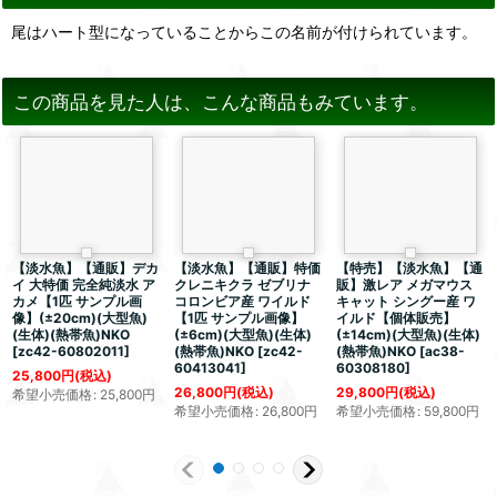
尾はハート型になっていることからこの名前が付けられています。
この商品を見た人は、こんな商品もみています。
【淡水魚】【通販】デカ
【淡水魚】【通販】特価
【特売】【淡水魚】【通
イ 大特価 完全純淡水 ア
クレニキクラ ゼブリナ
販】激レア メガマウス
カメ【1匹 サンプル画
コロンビア産 ワイルド
キャット シングー産 ワ
像】(±20cm)(大型魚)
【1匹 サンプル画像】
イルド【個体販売】
(生体)(熱帯魚)NKO
(±6cm)(大型魚)(生体)
(±14cm)(大型魚)(生体)
[
zc42-60802011
]
(熱帯魚)NKO
[
zc42-
(熱帯魚)NKO
[
ac38-
60413041
]
60308180
]
25,800
円
(税込)
26,800
円
(税込)
29,800
円
(税込)
希望小売価格
:
25,800
円
希望小売価格
:
26,800
円
希望小売価格
:
59,800
円