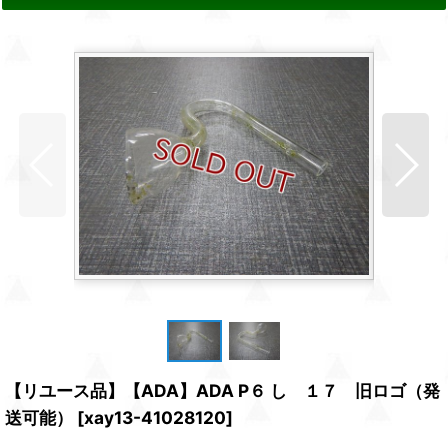
【リユース品】【ADA】ADA P６ し １７ 旧ロゴ（発
送可能）
[
xay13-41028120
]