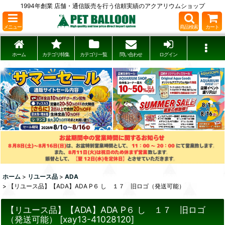
1994年創業 店舗・通信販売を行う信頼実績のアクアリウムショップ
メニュー
商品検索
カート
ホーム
カテゴリ特集
カテゴリ一覧
問い合わせ
ログイン
ホーム
>
リユース品
>
ADA
>
【リユース品】【ADA】ADA P６ し １７ 旧ロゴ（発送可能）
【リユース品】【ADA】ADA P６ し １７ 旧ロゴ
（発送可能）
[
xay13-41028120
]