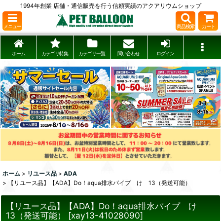
1994年創業 店舗・通信販売を行う信頼実績のアクアリウムショップ
メニュー
商品検索
カート
ホーム
カテゴリ特集
カテゴリ一覧
問い合わせ
ログイン
ホーム
>
リユース品
>
ADA
>
【リユース品】【ADA】Do！aqua排水パイプ け 13（発送可能）
【リユース品】【ADA】Do！aqua排水パイプ け
13（発送可能）
[
xay13-41028090
]