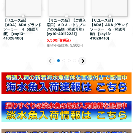
【リユース品】
【リユース品】【ご購入
【リユース品】
【ADA】ADA グランド
窓口】ＡＤＡ．中古ブロ
【ADA】ADA グランド
ソーラー り（発送可
グのお品物（発送可能）
ソーラー る（発送可
能）
[
xay13-
[
zy10-40112231
]
能）
[
xay13-
41028400
]
41028410
]
5,500
円
(税込)
希望小売価格
:
5,500
円