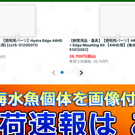
照明用パーツ】Hydra Edge 44HD
【飼育用品・器具】【照明用パーツ】HMS Sin
水用)
[
zs15-51205011
]
+ Edge Mounting Kit 【44HD用】(海水
51012051
]
26,700
円
(税込)
00
円
希望小売価格
:
26,700
円