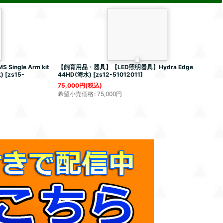
gle Arm kit
【飼育用品・器具】【LED照明器具】Hydra Edge
)
[
zs15-
44HD(海水)
[
zs12-51012011
]
75,000
円
(税込)
希望小売価格
:
75,000
円