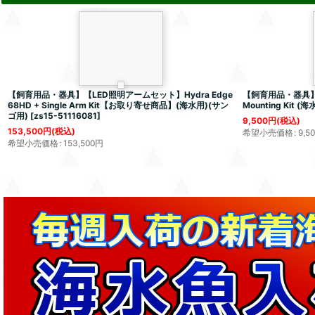
【飼育用品・器具】【LED照明アームセット】Hydra Edge
【飼育用品・器具】【
68HD + Single Arm Kit【お取り寄せ商品】(海水用)(サン
Mounting Kit (海
ゴ用)
[
zs15-51116081
]
9,500
円
(税込)
153,500
円
(税込)
希望小売価格
:
9,5
希望小売価格
:
153,500
円