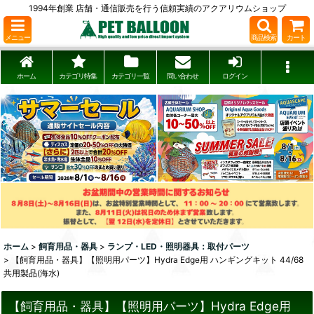
1994年創業 店舗・通信販売を行う信頼実績のアクアリウムショップ
メニュー
商品検索
カート
ホーム
カテゴリ特集
カテゴリ一覧
問い合わせ
ログイン
ホーム
>
飼育用品・器具
>
ランプ・LED・照明器具：取付パーツ
>
【飼育用品・器具】【照明用パーツ】Hydra Edge用 ハンギングキット 44/68
共用製品(海水)
【飼育用品・器具】【照明用パーツ】Hydra Edge用