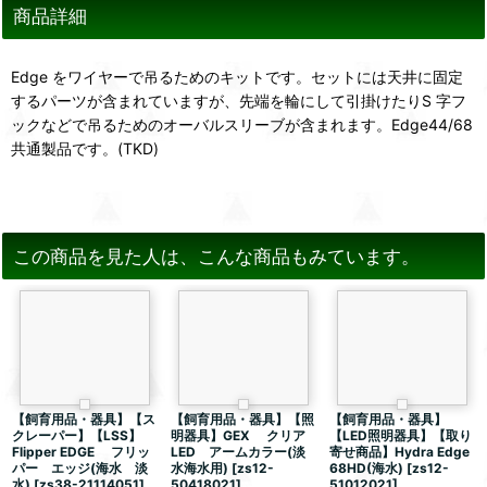
商品詳細
Edge をワイヤーで吊るためのキットです。セットには天井に固定
するパーツが含まれていますが、先端を輪にして引掛けたりS 字フ
ックなどで吊るためのオーバルスリーブが含まれます。Edge44/68
共通製品です。(TKD)
この商品を見た人は、こんな商品もみています。
【飼育用品・器具】【ス
【飼育用品・器具】【照
【飼育用品・器具】
クレーパー】【LSS】
明器具】GEX クリア
【LED照明器具】【取り
Flipper EDGE フリッ
LED アームカラー(淡
寄せ商品】Hydra Edge
パー エッジ(海水 淡
水海水用)
[
zs12-
68HD(海水)
[
zs12-
水)
[
zs38-21114051
]
50418021
]
51012021
]