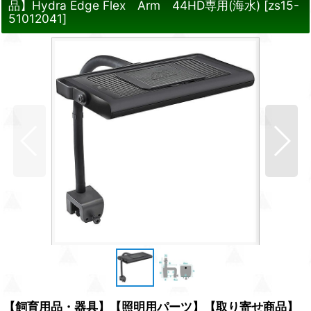
品】Hydra Edge Flex Arm 44HD専用(海水)
[
zs15-
51012041
]
【飼育用品・器具】【照明用パーツ】【取り寄せ商品】