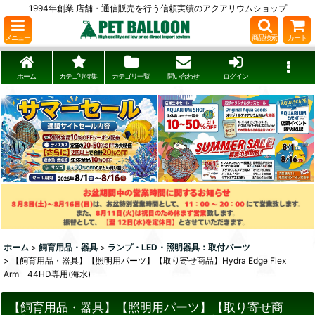
1994年創業 店舗・通信販売を行う信頼実績のアクアリウムショップ
メニュー
商品検索
カート
ホーム
カテゴリ特集
カテゴリ一覧
問い合わせ
ログイン
ホーム
>
飼育用品・器具
>
ランプ・LED・照明器具：取付パーツ
>
【飼育用品・器具】【照明用パーツ】【取り寄せ商品】Hydra Edge Flex
Arm 44HD専用(海水)
【飼育用品・器具】【照明用パーツ】【取り寄せ商