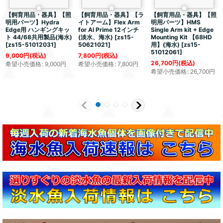
【飼育用品・器具】【照
【飼育用品・器具】【ラ
【飼育用品・器具】【照
明用パーツ】Hydra
イトアーム】Flex Arm
明用パーツ】HMS
Edge用 ハンギングキッ
for AI Prime 12インチ
Single Arm kit + Edge
ト 44/68共用製品(海水)
(淡水、海水)
[
zs15-
Mounting Kit 【68HD
[
zs15-51012031
]
50621021
]
用】(海水)
[
zs15-
51012061
]
9,000
円
(税込)
7,800
円
(税込)
26,700
円
(税込)
希望小売価格
:
9,000
円
希望小売価格
:
7,800
円
希望小売価格
:
26,700
円