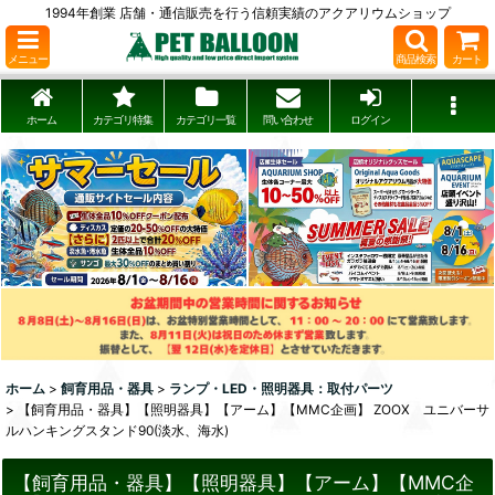
1994年創業 店舗・通信販売を行う信頼実績のアクアリウムショップ
メニュー
商品検索
カート
ホーム
カテゴリ特集
カテゴリ一覧
問い合わせ
ログイン
ホーム
>
飼育用品・器具
>
ランプ・LED・照明器具：取付パーツ
>
【飼育用品・器具】【照明器具】【アーム】【MMC企画】 ZOOX ユニバーサ
ルハンキングスタンド90(淡水、海水)
【飼育用品・器具】【照明器具】【アーム】【MMC企