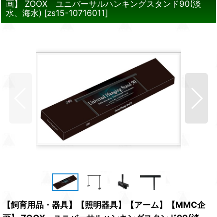
画】 ZOOX ユニバーサルハンキングスタンド90(淡
水、海水)
[
zs15-10716011
]
【飼育用品・器具】【照明器具】【アーム】【MMC企