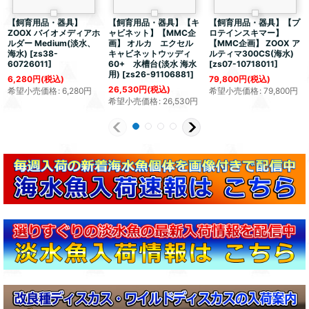
【飼育用品・器具】
【飼育用品・器具】【キ
【飼育用品・器具】【プ
ZOOX バイオメディアホ
ャビネット】【MMC企
ロテインスキマー】
ルダー Medium(淡水、
画】 オルカ エクセル
【MMC企画】 ZOOX ア
海水)
[
zs38-
キャビネットウッディ
ルティマ300CS(海水)
60726011
]
60+ 水槽台(淡水 海水
[
zs07-10718011
]
用)
[
zs26-91106881
]
6,280
円
(税込)
79,800
円
(税込)
26,530
円
(税込)
希望小売価格
:
6,280
円
希望小売価格
:
79,800
円
希望小売価格
:
26,530
円