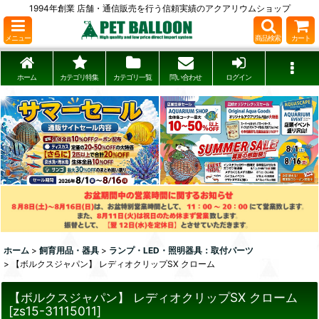
1994年創業 店舗・通信販売を行う信頼実績のアクアリウムショップ
メニュー
商品検索
カート
ホーム
カテゴリ特集
カテゴリ一覧
問い合わせ
ログイン
ホーム
>
飼育用品・器具
>
ランプ・LED・照明器具：取付パーツ
>
【ボルクスジャパン】 レディオクリップSX クローム
【ボルクスジャパン】 レディオクリップSX クローム
[
zs15-31115011
]