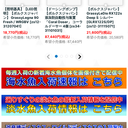
【照明器具】【LED照
【ドーシングポンプ】
【ボルクスジャパン】
明】【ボルクスジャパ
【ボルクスジャパン】
GrassyLeDio RX122s
ン】 GrassyLegna 90
添加剤自動投与装置
Deep S シルバー
Fresh / WRGBV
[
zs12-
「Coral Doser」 コーラ
[GLRX122S/DP]
31207041
]
ルドーサー 4個
[
zs34-
[
zs12-31115071
]
31101031
]
18,770
円
(税込)
21,600
円
(税込)
87,440
円
(税込)
希望小売価格
:
18,770
円
希望小売価格
:
20,580
円
希望小売価格
:
87,440
円