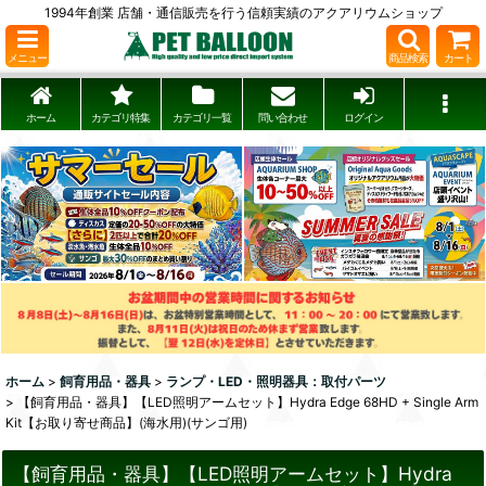
1994年創業 店舗・通信販売を行う信頼実績のアクアリウムショップ
メニュー
商品検索
カート
ホーム
カテゴリ特集
カテゴリ一覧
問い合わせ
ログイン
ホーム
>
飼育用品・器具
>
ランプ・LED・照明器具：取付パーツ
>
【飼育用品・器具】【LED照明アームセット】Hydra Edge 68HD + Single Arm
Kit【お取り寄せ商品】(海水用)(サンゴ用)
【飼育用品・器具】【LED照明アームセット】Hydra