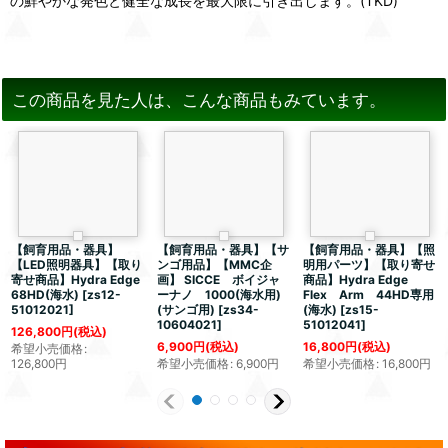
の鮮やかな発色と健全な成長を最大限に引き出します。(TKD)
この商品を見た人は、こんな商品もみています。
【飼育用品・器具】
【飼育用品・器具】【サ
【飼育用品・器具】【照
【LED照明器具】【取り
ンゴ用品】【MMC企
明用パーツ】【取り寄せ
寄せ商品】Hydra Edge
画】 SICCE ボイジャ
商品】Hydra Edge
68HD(海水)
[
zs12-
ーナノ 1000(海水用)
Flex Arm 44HD専用
51012021
]
(サンゴ用)
[
zs34-
(海水)
[
zs15-
10604021
]
51012041
]
126,800
円
(税込)
6,900
円
(税込)
16,800
円
(税込)
希望小売価格
:
126,800
円
希望小売価格
:
6,900
円
希望小売価格
:
16,800
円