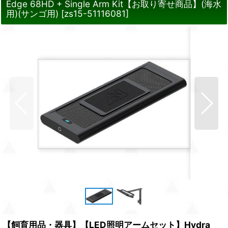
Edge 68HD + Single Arm Kit【お取り寄せ商品】(海水
用)(サンゴ用)
[
zs15-51116081
]
【飼育用品・器具】【LED照明アームセット】Hydra