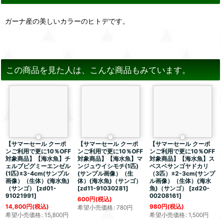
ガーナ産の美しいカラーのヒトデです。
この商品を見た人は、こんな商品もみています。
【サマーセール クーポ
【サマーセール クーポ
【サマーセール クーポ
ンご利用で更に10％OFF
ンご利用で更に10％OFF
ンご利用で更に10％OFF
対象商品】【海水魚】チ
対象商品】【海水魚】マ
対象商品】【海水魚】ス
ェルブピグミーエンゼル
ンジュウイシモチ(1匹)
ベスベサンゴヤドカリ
(1匹)±3-4cm(サンプル
(サンプル画像）（生
（3匹）±2-3cm(サンプ
画像）（生体）(海水魚)
体）(海水魚)（サンゴ）
ル画像）（生体）(海水
（サンゴ）
[
zd01-
[
zd11-91030281
]
魚)（サンゴ）
[
zd20-
91021991
]
00208161
]
600
円
(税込)
14,800
円
(税込)
980
円
(税込)
希望小売価格
:
780
円
希望小売価格
:
15,800
円
希望小売価格
:
1,500
円