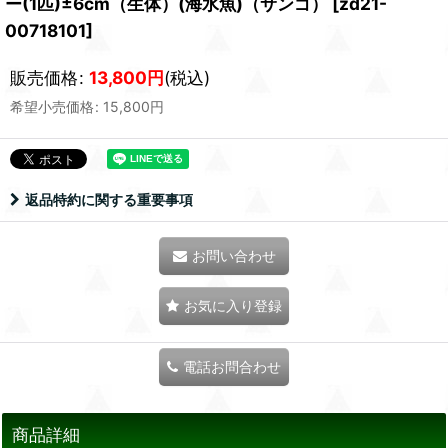
ー(1匹)±6cm（生体）(海水魚)（サンゴ）
[
zd21-
00718101
]
販売価格
:
13,800
円
(税込)
希望小売価格
:
15,800
円
返品特約に関する重要事項
お問い合わせ
お気に入り登録
電話お問合わせ
商品詳細