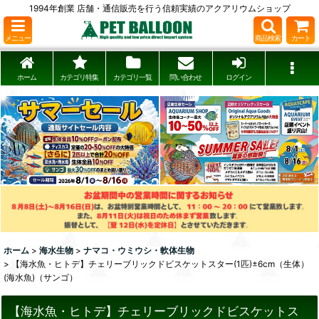
1994年創業 店舗・通信販売を行う信頼実績のアクアリウムショップ
メニュー
商品検索
カート
ホーム
カテゴリ特集
カテゴリ一覧
問い合わせ
ログイン
ホーム
>
海水生物
>
ナマコ・ウミウシ・軟体生物
>
【海水魚・ヒトデ】チェリーブリックドビスケットスター(1匹)±6cm（生体）
(海水魚)（サンゴ）
【海水魚・ヒトデ】チェリーブリックドビスケットス