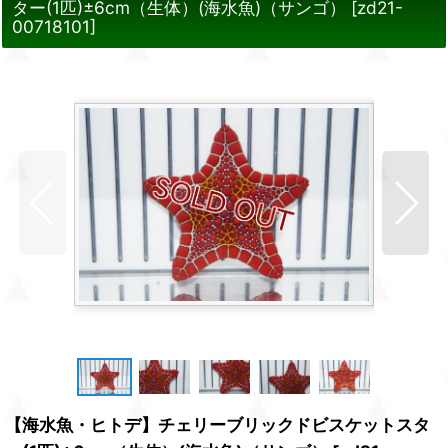
ター(1匹)±6cm（生体）(海水魚)（サンゴ）
[
zd21-
00718101
]
【海水魚・ヒトデ】チェリーブリックドビスケットスタ