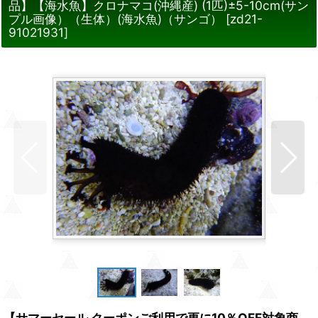
品】【海水魚】クロナマコ(沖縄産) (1匹)±5-10cm(サン
プル画像）（生体）(海水魚)（サンゴ）
[
zd21-
91021931
]
【サマーセール クーポンご利用で更に10％OFF対象商