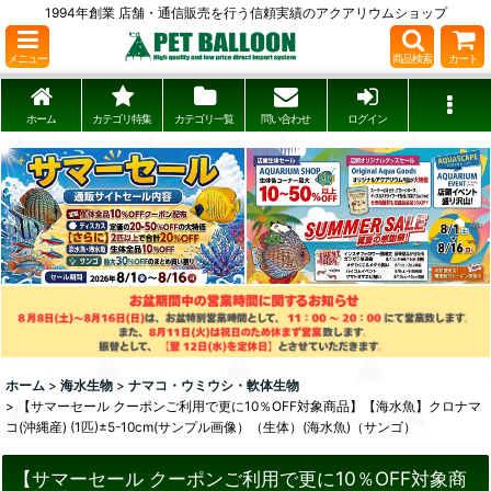
1994年創業 店舗・通信販売を行う信頼実績のアクアリウムショップ
メニュー
商品検索
カート
ホーム
カテゴリ特集
カテゴリ一覧
問い合わせ
ログイン
ホーム
>
海水生物
>
ナマコ・ウミウシ・軟体生物
>
【サマーセール クーポンご利用で更に10％OFF対象商品】【海水魚】クロナマ
コ(沖縄産) (1匹)±5-10cm(サンプル画像）（生体）(海水魚)（サンゴ）
【サマーセール クーポンご利用で更に10％OFF対象商