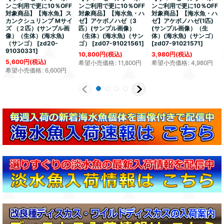
ンご利用で更に10％OFF
ンご利用で更に10％OFF
ンご利用で更に10％OFF
対象商品】【海水魚】ス
対象商品】【海水魚・ハ
対象商品】【海水魚・ハ
カンクシュリンプ Mサイ
ゼ】アケボノハゼ（3
ゼ】アケボノハゼ(1匹)
ズ （２匹）(サンプル画
匹）(サンプル画像）
(サンプル画像）（生
像）（生体）(海水魚)
（生体）(海水魚)（サン
体）(海水魚)（サンゴ）
（サンゴ）
[
zd20-
ゴ）
[
zd07-91021561
]
[
zd07-91021571
]
91030331
]
10,800
円
(税込)
3,980
円
(税込)
5,600
円
(税込)
希望小売価格
:
11,800
円
希望小売価格
:
4,980
円
希望小売価格
:
6,600
円