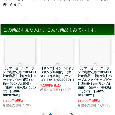
餌付きます。
この商品を見た人は、こんな商品もみています。
【サマーセール クーポ
【サンゴ】インドケヤリ
【サマーセール クーポ
ンご利用で更に10％OFF
（サンプル画像）（生
ンご利用で更に10％OFF
対象商品】【海水魚】ニ
体）（海水魚）（サン
対象商品】【海水魚】パ
セモチノウオ(1匹)±4-
ゴ）
[
zh15-00208011
]
ープルファイヤーゴビー
5cm(サンプル画像）
(1匹)±5-6cm(サンプル
1,200
円
(税込)
（生体）(海水魚)（サン
画像）（生体）(海水魚)
希望小売価格
:
1,480
円
ゴ）
[
zd06-
（サンゴ）
[
zd07-
00207041
]
91201021
]
1,480
円
(税込)
15,800
円
(税込)
希望小売価格
:
1,780
円
希望小売価格
:
17,800
円