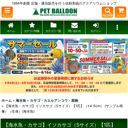
1994年創業 店舗・通信販売を行う信頼実績のアクアリウムショップ
メニュー
商品検索
カート
ホーム
カテゴリ特集
カテゴリ一覧
問い合わせ
ログイン
ホーム
>
海水魚
>
カサゴ・カエルアンコウ・底物
>
【海水魚・カサゴ】イソカサゴ（Sサイズ）【1匹】（±4-5cm） (サンプル画
像）（生体）(海水魚)
【海水魚・カサゴ】イソカサゴ（Sサイズ）【1匹】