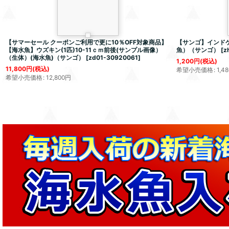
【サマーセール クーポンご利用で更に10％OFF対象商品】
【サンゴ】インド
【海水魚】ウズキン(1匹)10-11ｃｍ前後(サンプル画像）
魚）（サンゴ）
[
z
（生体）(海水魚)（サンゴ）
[
zd01-30920061
]
1,200
円
(税込)
11,800
円
(税込)
希望小売価格
:
1,48
希望小売価格
:
12,800
円