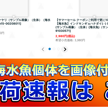
ケヤリ（サンプル画像）（生体）（海水
【サマーセール クーポンご利用で更に10
h15-00208011
]
【海水魚】インドキンギョハナダイ(♂) (1
(サンプル画像）（生体）(海水魚)（サ
91030571
]
0
円
2,980
円
(税込)
希望小売価格
:
3,980
円