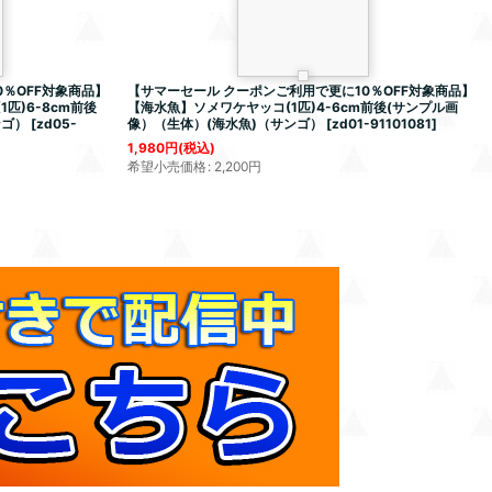
％OFF対象商品】
【サマーセール クーポンご利用で更に10％OFF対象商品】
匹)6-8cm前後
【海水魚】ソメワケヤッコ(1匹)4-6cm前後(サンプル画
ンゴ）
[
zd05-
像）（生体）(海水魚)（サンゴ）
[
zd01-91101081
]
1,980
円
(税込)
希望小売価格
:
2,200
円