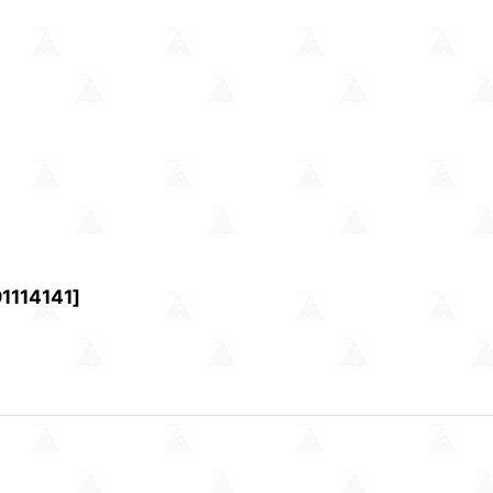
1114141
]