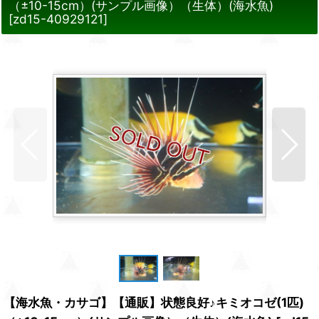
（±10-15cm）(サンプル画像）（生体）(海水魚)
[
zd15-40929121
]
【海水魚・カサゴ】【通販】状態良好♪キミオコゼ(1匹)