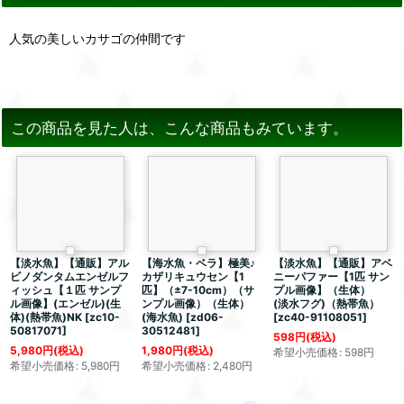
人気の美しいカサゴの仲間です
この商品を見た人は、こんな商品もみています。
【淡水魚】【通販】アル
【海水魚・ベラ】極美♪
【淡水魚】【通販】アベ
ビノダンタムエンゼルフ
カザリキュウセン【1
ニーパファー【1匹 サン
ィッシュ【１匹 サンプ
匹】（±7-10cm）（サ
プル画像】（生体）
ル画像】(エンゼル)(生
ンプル画像）（生体）
(淡水フグ)（熱帯魚）
体)(熱帯魚)NK
[
zc10-
(海水魚)
[
zd06-
[
zc40-91108051
]
50817071
]
30512481
]
598
円
(税込)
5,980
円
(税込)
1,980
円
(税込)
希望小売価格
:
598
円
希望小売価格
:
5,980
円
希望小売価格
:
2,480
円