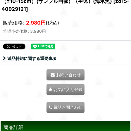
（±10-15cm）(サンプル画像）（生体）(海水魚)
[
zd15-
40929121
]
販売価格
:
2,980
円
(税込)
希望小売価格
:
3,980
円
返品特約に関する重要事項
お問い合わせ
お気に入り登録
電話お問合わせ
商品詳細