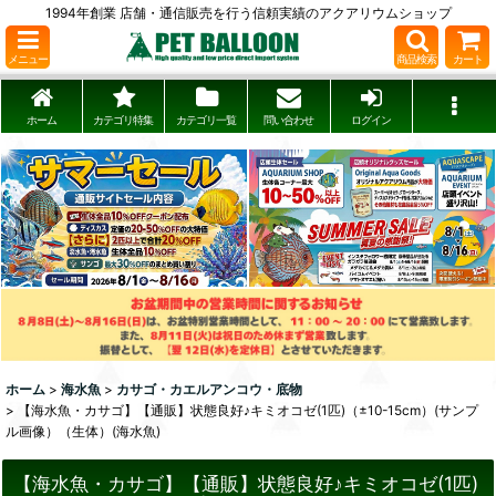
1994年創業 店舗・通信販売を行う信頼実績のアクアリウムショップ
メニュー
商品検索
カート
ホーム
カテゴリ特集
カテゴリ一覧
問い合わせ
ログイン
ホーム
>
海水魚
>
カサゴ・カエルアンコウ・底物
>
【海水魚・カサゴ】【通販】状態良好♪キミオコゼ(1匹)（±10-15cm）(サンプ
ル画像）（生体）(海水魚)
【海水魚・カサゴ】【通販】状態良好♪キミオコゼ(1匹)