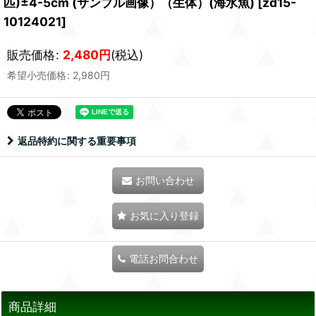
匹)±4-5cm (サンプル画像）（生体）(海水魚)
[
zd15-
10124021
]
販売価格
:
2,480
円
(税込)
希望小売価格
:
2,980
円
返品特約に関する重要事項
お問い合わせ
お気に入り登録
電話お問合わせ
商品詳細