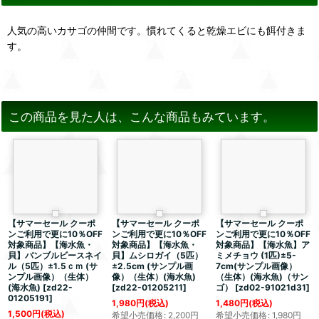
人気の高いカサゴの仲間です。慣れてくると乾燥エビにも餌付きま
す。
この商品を見た人は、こんな商品もみています。
【サマーセール クーポ
【サマーセール クーポ
【サマーセール クーポ
ンご利用で更に10％OFF
ンご利用で更に10％OFF
ンご利用で更に10％OFF
対象商品】【海水魚・
対象商品】【海水魚・
対象商品】【海水魚】ア
貝】バンブルビースネイ
貝】ムシロガイ（5匹）
ミメチョウ (1匹)±5-
ル（5匹）±1.5ｃｍ (サ
±2.5cm (サンプル画
7cm(サンプル画像）
ンプル画像）（生体）
像）（生体）(海水魚)
（生体）(海水魚)（サン
(海水魚)
[
zd22-
[
zd22-01205211
]
ゴ）
[
zd02-91021d31
]
01205191
]
1,980
円
(税込)
1,480
円
(税込)
1,500
円
(税込)
希望小売価格
:
2,200
円
希望小売価格
:
1,980
円