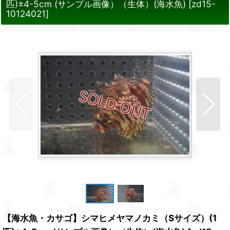
匹)±4-5cm (サンプル画像）（生体）(海水魚)
[
zd15-
10124021
]
【海水魚・カサゴ】シマヒメヤマノカミ（Sサイズ）(1