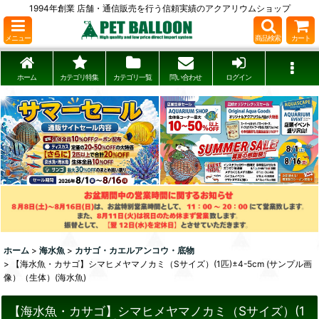
1994年創業 店舗・通信販売を行う信頼実績のアクアリウムショップ
メニュー
商品検索
カート
ホーム
カテゴリ特集
カテゴリ一覧
問い合わせ
ログイン
ホーム
>
海水魚
>
カサゴ・カエルアンコウ・底物
>
【海水魚・カサゴ】シマヒメヤマノカミ（Sサイズ）(1匹)±4-5cm (サンプル画
像）（生体）(海水魚)
【海水魚・カサゴ】シマヒメヤマノカミ（Sサイズ）(1