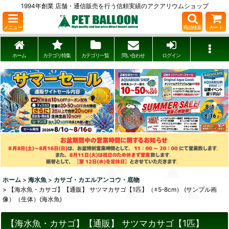
1994年創業 店舗・通信販売を行う信頼実績のアクアリウムショップ
メニュー
商品検索
カート
ホーム
カテゴリ特集
カテゴリ一覧
問い合わせ
ログイン
ホーム
>
海水魚
>
カサゴ・カエルアンコウ・底物
>
【海水魚・カサゴ】【通販】 サツマカサゴ【1匹】（±5-8cm） (サンプル画
像）（生体）(海水魚)
【海水魚・カサゴ】【通販】 サツマカサゴ【1匹】