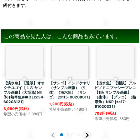
餌付きます。
この商品を見た人は、こんな商品もみています。
【淡水魚】【通販】オオ
【サンゴ】インドケヤリ
【淡水魚】【通販】アル
クチユゴイ【１匹 サン
（サンプル画像）（生
ビノミニブッシープレコ
プル画像】(大型魚)(生
体）（海水魚）（サン
【1匹 サンプル画像】
体)(熱帯魚)NKO
[
zc34-
ゴ）
[
zh15-00208011
]
（生体）【プレコ】（熱
60208121
]
帯魚）NKP
[
zc17-
1,200
円
(税込)
91020331
]
3,980
円
(税込)
希望小売価格
:
1,480
円
798
円
(税込)
希望小売価格
:
3,980
円
希望小売価格
:
880
円