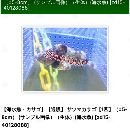
（±5-8cm） (サンプル画像）（生体）(海水魚)
[
zd15-
40128088
]
【海水魚・カサゴ】【通販】 サツマカサゴ【1匹】（±5-
8cm） (サンプル画像）（生体）(海水魚)
[
zd15-
40128088
]