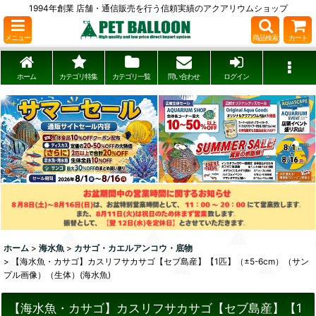
1994年創業 店舗・通信販売を行う信頼実績のアクアリウムショップ
メニュー
商品検索
カート
ホーム
カテゴリ特集
カテゴリ一覧
問い合わせ
ログイン
ホーム
>
海水魚
>
カサゴ・カエルアンコウ・底物
>
【海水魚・カサゴ】カスリフサカサゴ【セブ島産】【1匹】（±5-6cm）（サン
プル画像）（生体）(海水魚)
【海水魚・カサゴ】カスリフサカサゴ【セブ島産】【1