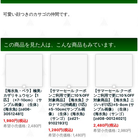
可愛い顔つきのカサゴの仲間です。
この商品を見た人は、こんな商品もみています。
【海水魚・ベラ】極美♪
【サマーセール クーポ
【サマーセール クーポ
カザリキュウセン【1
ンご利用で更に10％OFF
ンご利用で更に10％OFF
匹】（±7-10cm）（サ
対象商品】【海水魚】ク
対象商品】【海水魚】ニ
ンプル画像）（生体）
ロナマコ(沖縄産) (1匹)
ジハギ(1匹)±5-8cm (サ
(海水魚)
[
zd06-
±5-10cm(サンプル画
ンプル画像）（生体）
30512481
]
像）（生体）(海水魚)
(海水魚)（サンゴ）
（サンゴ）
[
zd21-
[
zd08-00124021
]
1,980
円
(税込)
91021931
]
2,480
円
(税込)
希望小売価格
:
2,480
円
1,280
円
(税込)
希望小売価格
:
2,980
円
希望小売価格
:
1,480
円