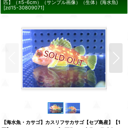
匹】（±5-6cm）（サンプル画像）（生体）(海水魚)
[
zd15-30809071
]
【海水魚・カサゴ】カスリフサカサゴ【セブ島産】【1