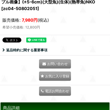
プル画像】(±5-6cm)(大型魚)(生体)(熱帯魚)NKO
[
zc04-50802051
]
販売価格
:
7,980
円
(税込)
希望小売価格
:
12,800
円
返品特約に関する重要事項
お問い合わせ
お気に入り登録
電話お問合わせ
商品詳細