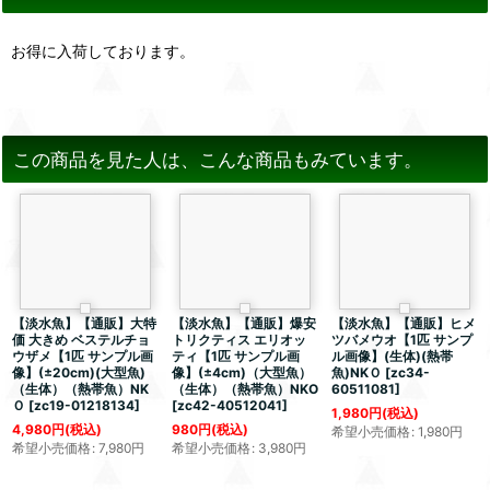
お得に入荷しております。
この商品を見た人は、こんな商品もみています。
【淡水魚】【通販】大特
【淡水魚】【通販】爆安
【淡水魚】【通販】ヒメ
価 大きめ ベステルチョ
トリクティス エリオッ
ツバメウオ【1匹 サンプ
ウザメ【1匹 サンプル画
ティ【1匹 サンプル画
ル画像】(生体)(熱帯
像】(±20cm)(大型魚)
像】(±4cm)（大型魚）
魚)NKＯ
[
zc34-
（生体）（熱帯魚）NK
（生体）（熱帯魚）NKO
60511081
]
Ｏ
[
zc19-01218134
]
[
zc42-40512041
]
1,980
円
(税込)
4,980
円
(税込)
980
円
(税込)
希望小売価格
:
1,980
円
希望小売価格
:
7,980
円
希望小売価格
:
3,980
円