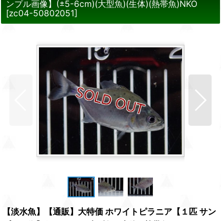
ンプル画像】(±5-6cm)(大型魚)(生体)(熱帯魚)NKO
[
zc04-50802051
]
【淡水魚】【通販】大特価 ホワイトピラニア【１匹 サン