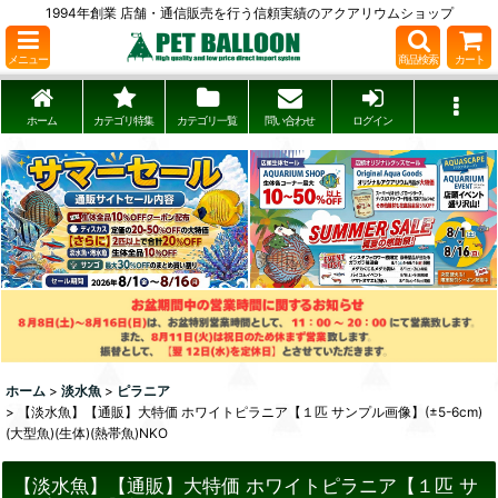
1994年創業 店舗・通信販売を行う信頼実績のアクアリウムショップ
メニュー
商品検索
カート
ホーム
カテゴリ特集
カテゴリ一覧
問い合わせ
ログイン
ホーム
>
淡水魚
>
ピラニア
>
【淡水魚】【通販】大特価 ホワイトピラニア【１匹 サンプル画像】(±5-6cm)
(大型魚)(生体)(熱帯魚)NKO
【淡水魚】【通販】大特価 ホワイトピラニア【１匹 サ