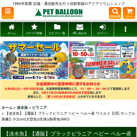
1994年創業 店舗・通信販売を行う信頼実績のアクアリウムショップ
メニュー
商品検索
カート
ホーム
カテゴリ特集
カテゴリ一覧
問い合わせ
ログイン
ホーム
>
淡水魚
>
ピラニア
>
【淡水魚】【通販】ブラックピラニア ベビー ペルー産 ワイルド【1匹 サンプル
画像】(±2cm)(大型魚)(生体)(熱帯魚)NKO
【淡水魚】【通販】ブラックピラニア ベビー ペルー産