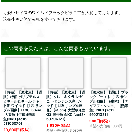
可愛いサイズのワイルドブラックピラニアが入荷しております。
現在小さい体で赤虫を食べております。
この商品を見た人は、こんな商品もみています。
【特売】【淡水魚】【通
【特売】【淡水魚】【通
【淡水魚】【通販】ブラ
販】特価 ポリプテルス
販】クレニキクラ レガ
ックゴースト【1匹 サン
ビキールビキール チャ
ニ トカンチンス産 ワイ
プル画像】（生体）【ナ
ド湖 ワイルド【1匹 サン
ルド【１匹 サンプル画
イフフィッシュ】（熱帯
プル画像】(±30-36cm)
像】(±5cm)(大型魚)(生
魚）NKO
[
zc12-
(大型魚)(生体)(熱帯
体)(熱帯魚)NKO
[
zc42-
91021321
]
魚)NKO
[
ac16-
60206121
]
980
円
(税込)
51103070
]
3,980
円
(税込)
希望小売価格
:
980
円
29,800
円
(税込)
希望小売価格
:
6,980
円