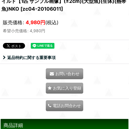
イルド【1匹 サンプル画像】(±2cm)(大型魚)(生体)(熱帯
魚)NKO
[
zc04-20106011
]
販売価格
:
4,980
円
(税込)
希望小売価格
:
4,980
円
返品特約に関する重要事項
お問い合わせ
お気に入り登録
電話お問合わせ
商品詳細