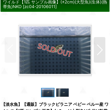
ワイルド【1匹 サンプル画像】(±2cm)(大型魚)(生体)(熱
帯魚)NKO
[
zc04-20106011
]
【淡水魚】【通販】ブラックピラニア ベビー ペルー産 ワ