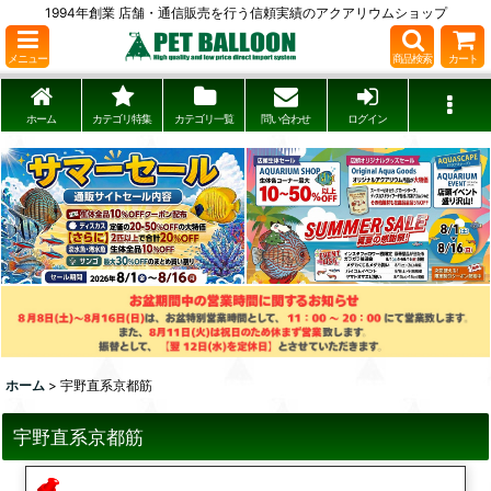
1994年創業 店舗・通信販売を行う信頼実績のアクアリウムショップ
メニュー
商品検索
カート
ホーム
カテゴリ特集
カテゴリ一覧
問い合わせ
ログイン
ホーム
>
宇野直系京都筋
宇野直系京都筋