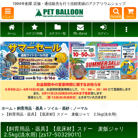
1994年創業 店舗・通信販売を行う信頼実績のアクアリウムショップ
メニュー
商品検索
カート
ホーム
カテゴリ特集
カテゴリ一覧
問い合わせ
ログイン
ホーム
>
飼育用品・器具
>
ソイル・底砂：ノーマル
>
【飼育用品・器具】【底床材】スドー 麦飯ジャリ 2.5kg(淡水用)
【飼育用品・器具】【底床材】スドー 麦飯ジャリ
2.5kg(淡水用)
[
zs17-50329011
]