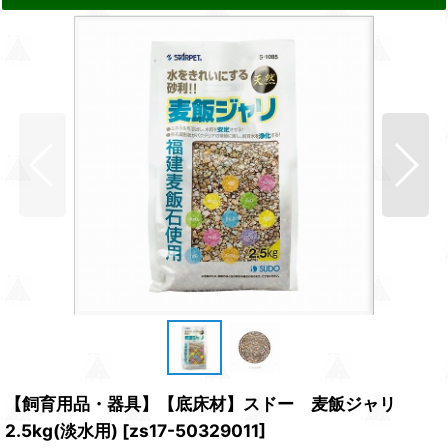
【飼育用品・器具】【底床材】スドー 麦飯ジャリ
2.5kg(淡水用)
[
zs17-50329011
]