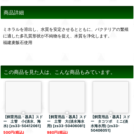
商品詳細
ミネラルを溶出し、水質を安定させるとともに、バクテリアの繁殖
に適した多孔質形状が不純物を捉え、水質を浄化します。
福建麦飯石使用
この商品を見た人は、こんな商品もみています。
【飼育用品・器具】スド
【飼育用品・器具】スド
【飼育用品・器具】スド
ー 土管 小(淡水、海
ー 土管 大(淡水海水
ー タコツボ ミニ(淡
水)
[
zs33-50412061
]
用)
[
zs33-50406081
]
水海水用)
[
zs33-
50406051
]
500
円
(税込)
980
円
(税込)