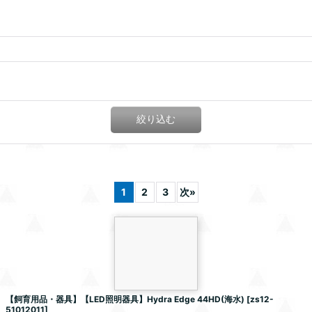
絞り込む
1
2
3
次
»
【飼育用品・器具】【LED照明器具】Hydra Edge 44HD(海水)
[
zs12-
51012011
]