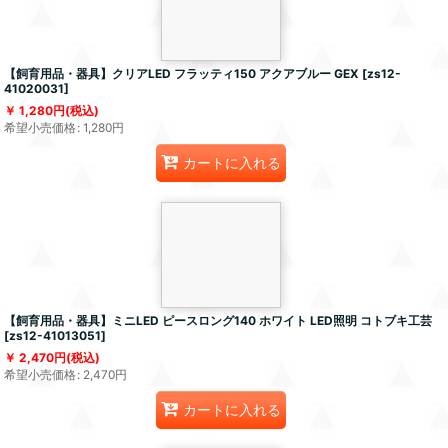
【飼育用品・器具】クリアLED フラッティ150 アクアブルー GEX
[
zs12-
41020031
]
1,280
円
(税込)
希望小売価格
:
1,280
円
カートに入れる
【飼育用品・器具】ミニLED ピースロング140 ホワイト LED照明 コトブキ工芸
[
zs12-41013051
]
2,470
円
(税込)
希望小売価格
:
2,470
円
カートに入れる