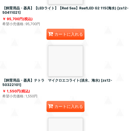
【飼育用品・器具】【LEDライト】【Red Sea】ReefLED G2 115(海水)
[
zs12-
50411021
]
95,700
円
(税込)
希望小売価格
:
95,700
円
カートに入れる
【飼育用品・器具】テトラ マイクロエコライト(淡水、海水)
[
zs12-
50322101
]
1,550
円
(税込)
希望小売価格
:
1,550
円
カートに入れる