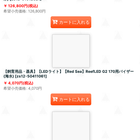
126,800
円
(税込)
希望小売価格
:
126,800
円
カートに入れる
【飼育用品・器具】【LEDライト】【Red Sea】ReefLED G2 170用バイザー
(海水)
[
zs12-50411061
]
4,070
円
(税込)
希望小売価格
:
4,070
円
カートに入れる