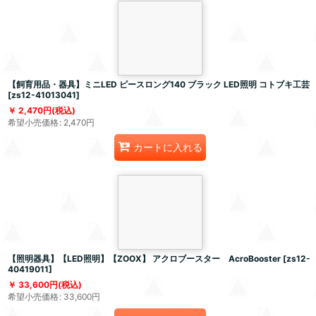
【飼育用品・器具】ミニLED ピースロング140 ブラック LED照明 コトブキ工芸
[
zs12-41013041
]
2,470
円
(税込)
希望小売価格
:
2,470
円
カートに入れる
【照明器具】【LED照明】【ZOOX】 アクロブースター AcroBooster
[
zs12-
40419011
]
33,600
円
(税込)
希望小売価格
:
33,600
円