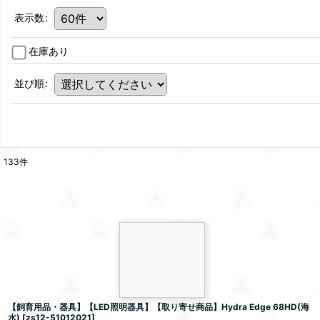
表示数
:
在庫あり
並び順
:
133
件
【飼育用品・器具】【LED照明器具】【取り寄せ商品】Hydra Edge 68HD(海
水)
[
zs12-51012021
]