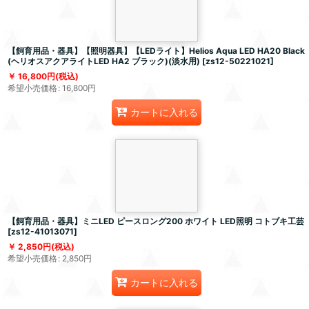
【飼育用品・器具】【照明器具】【LEDライト】Helios Aqua LED HA20 Black
(ヘリオスアクアライトLED HA2 ブラック)(淡水用)
[
zs12-50221021
]
16,800
円
(税込)
希望小売価格
:
16,800
円
カートに入れる
【飼育用品・器具】ミニLED ピースロング200 ホワイト LED照明 コトブキ工芸
[
zs12-41013071
]
2,850
円
(税込)
希望小売価格
:
2,850
円
カートに入れる