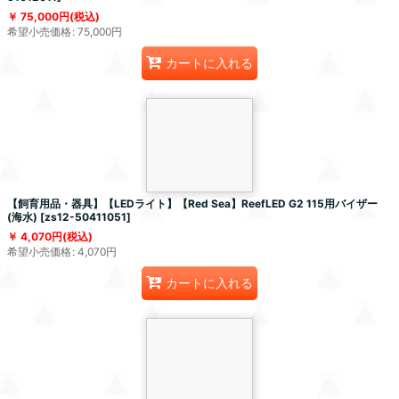
75,000
円
(税込)
希望小売価格
:
75,000
円
カートに入れる
【飼育用品・器具】【LEDライト】【Red Sea】ReefLED G2 115用バイザー
(海水)
[
zs12-50411051
]
4,070
円
(税込)
希望小売価格
:
4,070
円
カートに入れる