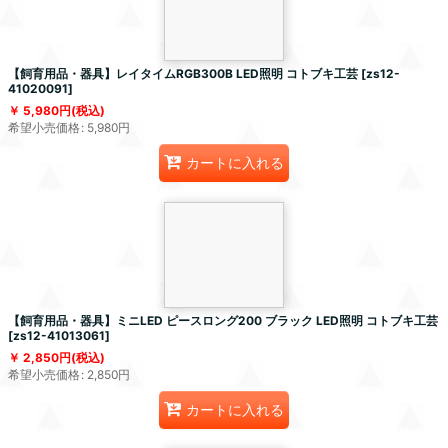
【飼育用品・器具】レイタイムRGB300B LED照明 コトブキ工芸
[
zs12-
41020091
]
5,980
円
(税込)
希望小売価格
:
5,980
円
カートに入れる
【飼育用品・器具】ミニLED ピースロング200 ブラック LED照明 コトブキ工芸
[
zs12-41013061
]
2,850
円
(税込)
希望小売価格
:
2,850
円
カートに入れる