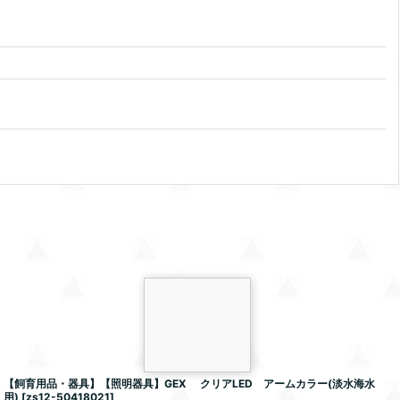
【飼育用品・器具】【照明器具】GEX クリアLED アームカラー(淡水海水
用)
[
zs12-50418021
]