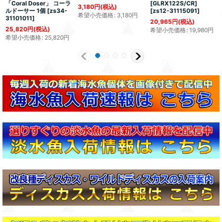
「Coral Doser」 コーラ
[GLRX122S/CR]
3,180
円
(税込)
ルドーサー 1個
[
zs34-
[
zs12-31115091
]
希望小売価格
:
3,180
円
31101011
]
20,965
円
(税込)
25,820
円
(税込)
希望小売価格
:
19,980
円
希望小売価格
:
25,820
円