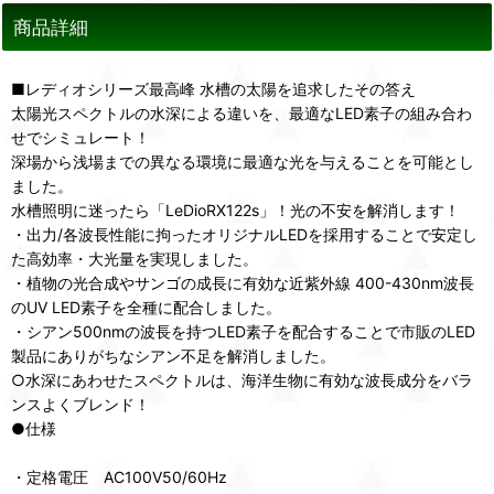
商品詳細
■レディオシリーズ最高峰 水槽の太陽を追求したその答え
太陽光スペクトルの水深による違いを、最適なLED素子の組み合わ
せでシミュレート！
深場から浅場までの異なる環境に最適な光を与えることを可能とし
ました。
水槽照明に迷ったら「LeDioRX122s」！光の不安を解消します！
・出力/各波長性能に拘ったオリジナルLEDを採用することで安定し
た高効率・大光量を実現しました。
・植物の光合成やサンゴの成長に有効な近紫外線 400-430nm波長
のUV LED素子を全種に配合しました。
・シアン500nmの波長を持つLED素子を配合することで市販のLED
製品にありがちなシアン不足を解消しました。
○水深にあわせたスペクトルは、海洋生物に有効な波長成分をバラ
ンスよくブレンド！
●仕様
・定格電圧 AC100V50/60Hz