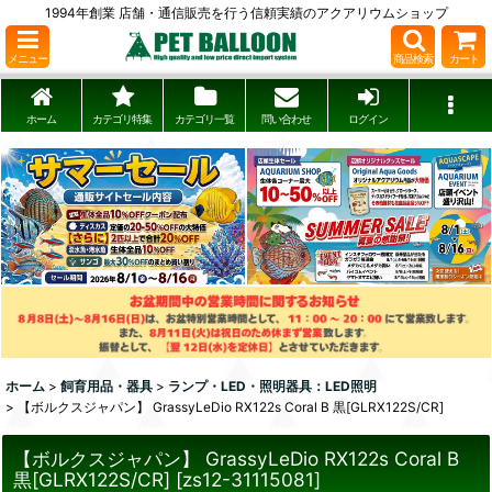
1994年創業 店舗・通信販売を行う信頼実績のアクアリウムショップ
メニュー
商品検索
カート
ホーム
カテゴリ特集
カテゴリ一覧
問い合わせ
ログイン
ホーム
>
飼育用品・器具
>
ランプ・LED・照明器具：LED照明
>
【ボルクスジャパン】 GrassyLeDio RX122s Coral B 黒[GLRX122S/CR]
【ボルクスジャパン】 GrassyLeDio RX122s Coral B
黒[GLRX122S/CR]
[
zs12-31115081
]