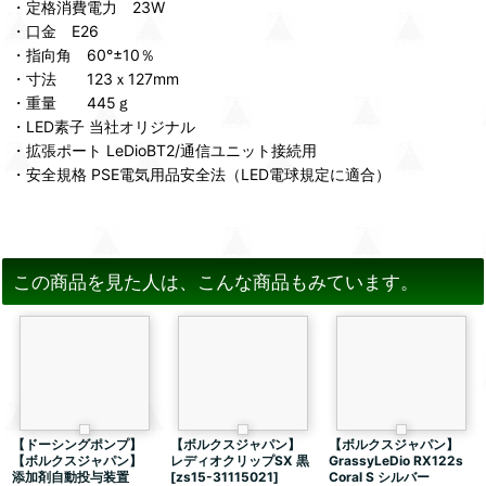
・定格消費電力 23W
・口金 E26
・指向角 60°±10％
・寸法 123ｘ127mm
・重量 445ｇ
・LED素子 当社オリジナル
・拡張ポート LeDioBT2/通信ユニット接続用
・安全規格 PSE電気用品安全法（LED電球規定に適合）
この商品を見た人は、こんな商品もみています。
【ドーシングポンプ】
【ボルクスジャパン】
【ボルクスジャパン】
【ボルクスジャパン】
レディオクリップSX 黒
GrassyLeDio RX122s
添加剤自動投与装置
[
zs15-31115021
]
Coral S シルバー