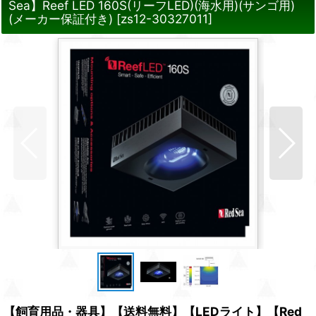
Sea】Reef LED 160S(リーフLED)(海水用)(サンゴ用)
(メーカー保証付き)
[
zs12-30327011
]
【飼育用品・器具】【送料無料】【LEDライト】【Red