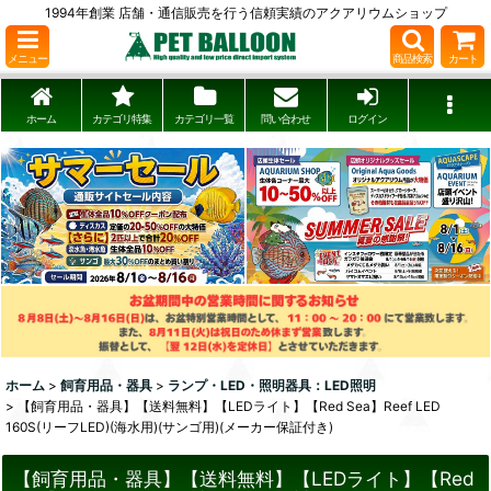
1994年創業 店舗・通信販売を行う信頼実績のアクアリウムショップ
メニュー
商品検索
カート
ホーム
カテゴリ特集
カテゴリ一覧
問い合わせ
ログイン
ホーム
>
飼育用品・器具
>
ランプ・LED・照明器具：LED照明
>
【飼育用品・器具】【送料無料】【LEDライト】【Red Sea】Reef LED
160S(リーフLED)(海水用)(サンゴ用)(メーカー保証付き)
【飼育用品・器具】【送料無料】【LEDライト】【Red