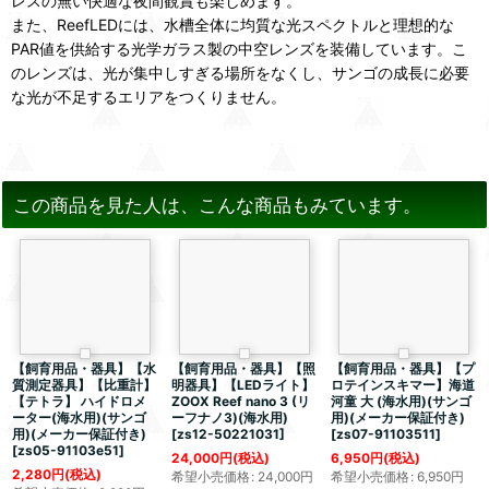
レスの無い快適な夜間観賞も楽しめます。
また、ReefLEDには、水槽全体に均質な光スペクトルと理想的な
PAR値を供給する光学ガラス製の中空レンズを装備しています。こ
のレンズは、光が集中しすぎる場所をなくし、サンゴの成長に必要
な光が不足するエリアをつくりません。
この商品を見た人は、こんな商品もみています。
【飼育用品・器具】【水
【飼育用品・器具】【照
【飼育用品・器具】【プ
質測定器具】【比重計】
明器具】【LEDライト】
ロテインスキマー】海道
【テトラ】 ハイドロメ
ZOOX Reef nano 3 (リ
河童 大 (海水用)(サンゴ
ーター(海水用)(サンゴ
ーフナノ3)(海水用)
用)(メーカー保証付き)
用)(メーカー保証付き)
[
zs12-50221031
]
[
zs07-91103511
]
[
zs05-91103e51
]
24,000
円
(税込)
6,950
円
(税込)
2,280
円
(税込)
希望小売価格
:
24,000
円
希望小売価格
:
6,950
円