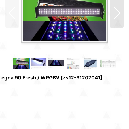
 90 Fresh / WRGBV
[
zs12-31207041
]