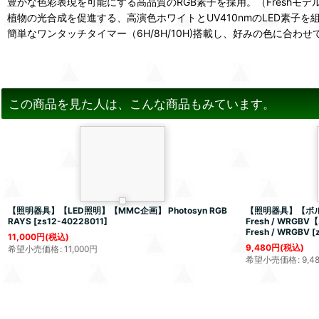
豊かな色彩表現を可能にする高品質のRGB素子を採用。（Freshモデ
植物の光合成を促進する、高演色ホワイトとUV410nmのLED素子を
簡単なワンタッチタイマー（6H/8H/10H)搭載し、好みの色に合わせ
この商品を見た人は、こんな商品もみています。
【照明器具】【LED照明】【MMC企画】 Photosyn RGB
【照明器具】【ボルク
RAYS
[
zs12-40228011
]
Fresh / WRGB
Fresh / WRGBV
[
11,000
円
(税込)
9,480
円
(税込)
希望小売価格
:
11,000
円
希望小売価格
:
9,4