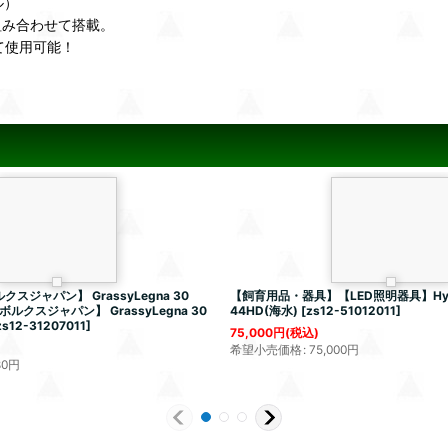
ル）
組み合わせて搭載。
て使用可能！
スジャパン】 GrassyLegna 30
【飼育用品・器具】【LED照明器具】Hydr
V【ボルクスジャパン】 GrassyLegna 30
44HD(海水)
[
zs12-51012011
]
zs12-31207011
]
75,000
円
(税込)
希望小売価格
:
75,000
円
80
円