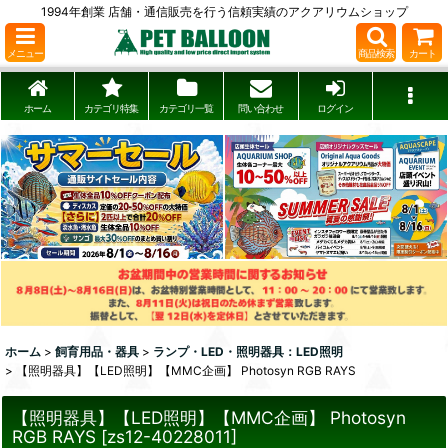
1994年創業 店舗・通信販売を行う信頼実績のアクアリウムショップ
メニュー
商品検索
カート
ホーム
カテゴリ特集
カテゴリ一覧
問い合わせ
ログイン
ホーム
>
飼育用品・器具
>
ランプ・LED・照明器具：LED照明
>
【照明器具】【LED照明】【MMC企画】 Photosyn RGB RAYS
【照明器具】【LED照明】【MMC企画】 Photosyn
RGB RAYS
[
zs12-40228011
]