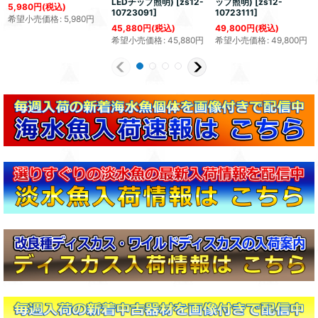
LEDチップ照明)
[
zs12-
ップ照明)
[
zs12-
5,980
円
(税込)
10723091
]
10723111
]
希望小売価格
:
5,980
円
45,880
円
(税込)
49,800
円
(税込)
希望小売価格
:
45,880
円
希望小売価格
:
49,800
円