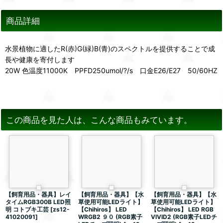
商品詳細
水景植物に適したR(赤)G(緑)B(青)のスペクトルを提供することで成
長や健康を寄付します
20W 色温度11000K PPFD250umol/?/s 口金E26/E27 50/60HZ
この商品を見た人は、こんな商品もみています。
【飼育用品・器具】レイ
【飼育用品・器具】【水
【飼育用品・器具】【水
タイムRGB300B LED照
草使用可能LEDライト】
草使用可能LEDライト】
明 コトブキ工芸
[
zs12-
【Chihiros】 LED
【Chihiros】 LED RGB
41020091
]
WRGB2 ９０ (RGB素子
VIVID2 (RGB素子LEDチ