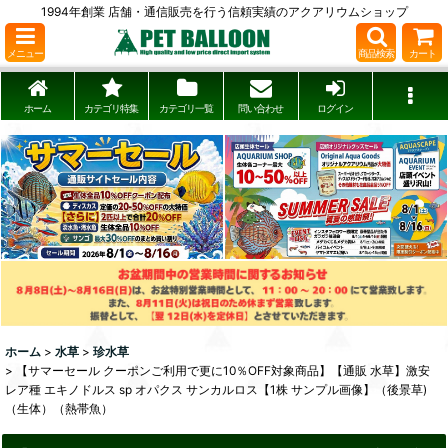
1994年創業 店舗・通信販売を行う信頼実績のアクアリウムショップ
メニュー
商品検索
カート
ホーム
カテゴリ特集
カテゴリ一覧
問い合わせ
ログイン
ホーム
>
水草
>
珍水草
>
【サマーセール クーポンご利用で更に10％OFF対象商品】【通販 水草】激安
レア種 エキノドルス sp オパクス サンカルロス【1株 サンプル画像】（後景草)
（生体）（熱帯魚）