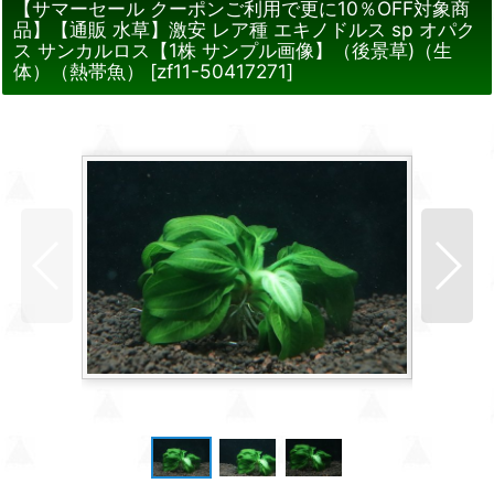
【サマーセール クーポンご利用で更に10％OFF対象商
品】【通販 水草】激安 レア種 エキノドルス sp オパク
ス サンカルロス【1株 サンプル画像】（後景草)（生
体）（熱帯魚）
[
zf11-50417271
]