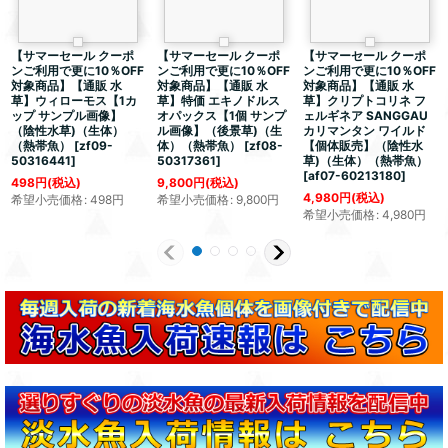
【サマーセール クーポ
【サマーセール クーポ
【サマーセール クーポ
ンご利用で更に10％OFF
ンご利用で更に10％OFF
ンご利用で更に10％OFF
対象商品】【通販 水
対象商品】【通販 水
対象商品】【通販 水
草】ウィローモス【1カ
草】特価 エキノドルス
草】クリプトコリネ フ
ップ サンプル画像】
オパックス【1個 サンプ
ェルギネア SANGGAU
（陰性水草)（生体）
ル画像】（後景草)（生
カリマンタン ワイルド
（熱帯魚）
[
zf09-
体）（熱帯魚）
[
zf08-
【個体販売】（陰性水
50316441
]
50317361
]
草)（生体）（熱帯魚）
[
af07-60213180
]
498
円
(税込)
9,800
円
(税込)
4,980
円
(税込)
希望小売価格
:
498
円
希望小売価格
:
9,800
円
希望小売価格
:
4,980
円