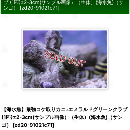
ブ (1匹)±2-3cm(サンプル画像）（生体）(海水魚)（サ
ンゴ）
[
zd20-91021c71
]
【海水魚】最強コケ取りカニ♪エメラルドグリーンクラブ
(1匹)±2-3cm(サンプル画像）（生体）(海水魚)（サン
ゴ）
[
zd20-91021c71
]