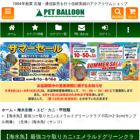
1994年創業 店舗・通信販売を行う信頼実績のアクアリウムショップ
メニュー
商品検索
カート
ホーム
カテゴリ特集
カテゴリ一覧
問い合わせ
ログイン
ホーム
>
海水生物
>
エビ・カニ・甲殻類
>
【海水魚】最強コケ取りカニ♪エメラルドグリーンクラブ (1匹)±2-3cm(サンプ
ル画像）（生体）(海水魚)（サンゴ）
【海水魚】最強コケ取りカニ♪エメラルドグリーンクラ