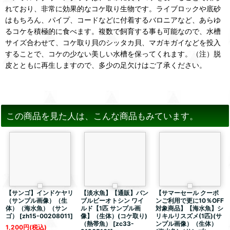
れており、非常に効果的なコケ取り生物です。ライブロックや底砂
はもちろん、パイプ、コードなどに付着するバロニアなど、あらゆ
るコケを積極的に食べます。複数で飼育する事も可能なので、水槽
サイズ合わせて、コケ取り貝のシッタカ貝、マガキガイなどを投入
することで、コケの少ない美しい水槽を保ってくれます。（注）脱
皮とともに再生しますので、多少の足欠けはご了承ください。
この商品を見た人は、こんな商品もみています。
【サンゴ】インドケヤリ
【淡水魚】【通販】バン
【サマーセール クーポ
（サンプル画像）（生
ブルビーオトシン ワイ
ンご利用で更に10％OFF
体）（海水魚）（サン
ルド【1匹 サンプル画
対象商品】【海水魚】シ
ゴ）
[
zh15-00208011
]
像】（生体）(コケ取り)
リキルリスズメ(1匹)(サ
（熱帯魚）
[
zc33-
ンプル画像）（生体）
1,200
円
(税込)