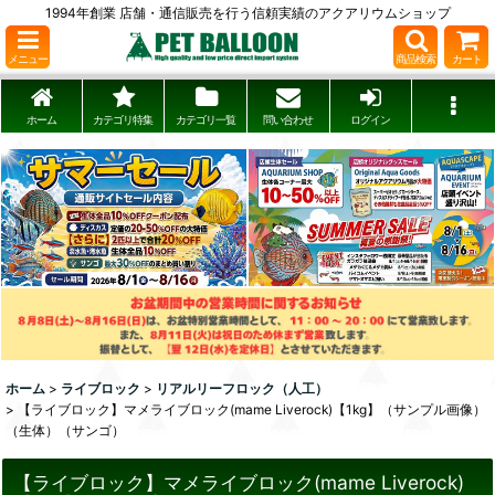
1994年創業 店舗・通信販売を行う信頼実績のアクアリウムショップ
メニュー
商品検索
カート
ホーム
カテゴリ特集
カテゴリ一覧
問い合わせ
ログイン
ホーム
>
ライブロック
>
リアルリーフロック（人工）
>
【ライブロック】マメライブロック(mame Liverock)【1kg】（サンプル画像）
（生体）（サンゴ）
【ライブロック】マメライブロック(mame Liverock)