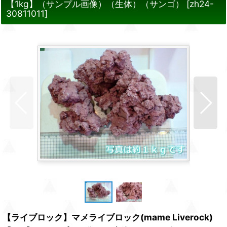
【1kg】（サンプル画像）（生体）（サンゴ）
[
zh24-
30811011
]
【ライブロック】マメライブロック(mame Liverock)