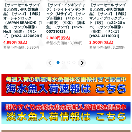
【サマーセール サンゴ
【サンゴ・イソギンチャ
【サマーセール サンゴ
まとめ買い割り対象商
ク】シライトイソギンチ
まとめ買い割り対象商
品】【サンゴ】【通販】
ャク（Mサイズ）【サン
品】【サンゴ】【通販】
オーシャンロック
プル画像）（±12-15ｃ
マメライブロックプレー
（JAPAN BRANCH)（1
ｍ前後）（生体）（海水
ト（1枚）（±22-28ｃ
個）（サンプル画像）
魚）（サンゴ）
[
zh25-
ｍ）（サンプル画像）
No.8（生体）（サン
00731012
]
（生体）（サンゴ）
ゴ）
[
zh24-41206291
]
[
zh24-41110031
]
2,980
円
(税込)
4,880
円
(税込)
2,500
円
(税込)
希望小売価格
:
3,980
円
希望小売価格
:
5,880
円
希望小売価格
:
3,200
円