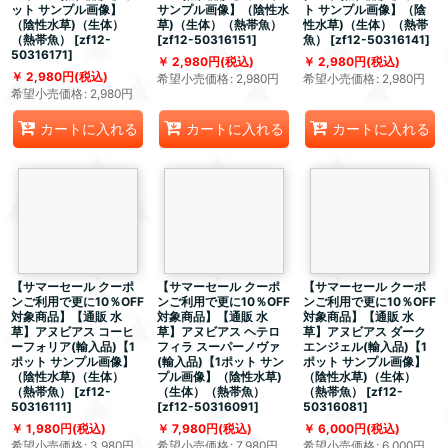
ット サンプル画像】
サンプル画像】（陰性水
ト サンプル画像】（陰
（陰性水草)（生体）
草)（生体）（熱帯魚）
性水草)（生体）（熱帯
（熱帯魚）
[
zf12-
[
zf12-50316151
]
魚）
[
zf12-50316141
]
50316171
]
2,980
円
(税込)
2,980
円
(税込)
2,980
円
(税込)
希望小売価格
:
2,980
円
希望小売価格
:
2,980
円
希望小売価格
:
2,980
円
カートに入れる
カートに入れる
カートに入れる
【サマーセール クーポ
【サマーセール クーポ
【サマーセール クーポ
ンご利用で更に10％OFF
ンご利用で更に10％OFF
ンご利用で更に10％OFF
対象商品】【通販 水
対象商品】【通販 水
対象商品】【通販 水
草】アヌビアス コーヒ
草】アヌビアス ヘテロ
草】アヌビアス ダーク
ーフォリア(輸入品)【1
フィラ スーパーノヴァ
エンジェル(輸入品)【1
ポット サンプル画像】
(輸入品)【1ポット サン
ポット サンプル画像】
（陰性水草)（生体）
プル画像】（陰性水草)
（陰性水草)（生体）
（熱帯魚）
[
zf12-
（生体）（熱帯魚）
（熱帯魚）
[
zf12-
50316111
]
[
zf12-50316091
]
50316081
]
1,980
円
(税込)
7,980
円
(税込)
6,000
円
(税込)
希望小売価格
:
3,980
円
希望小売価格
:
7,980
円
希望小売価格
:
6,000
円