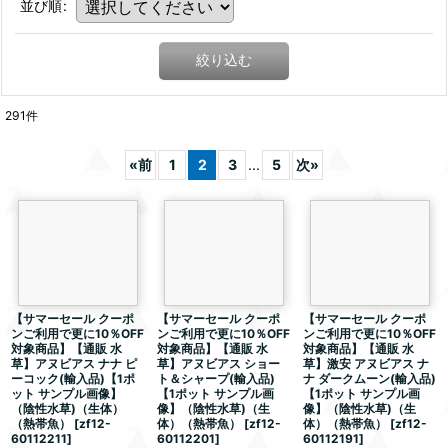
並び順
:
絞り込む
291
件
«
前
1
2
3
...
5
次
»
【サマーセール クーポ
【サマーセール クーポ
【サマーセール クーポ
ンご利用で更に10％OFF
ンご利用で更に10％OFF
ンご利用で更に10％OFF
対象商品】【通販 水
対象商品】【通販 水
対象商品】【通販 水
草】アヌビアス ナナ ピ
草】アヌビアス ショー
草】激安 アヌビアス ナ
ーコック(輸入品)【1ポ
ト＆シャープ(輸入品)
ナ ダークムーン(輸入品)
ット サンプル画像】
【1ポット サンプル画
【1ポット サンプル画
（陰性水草)（生体）
像】（陰性水草)（生
像】（陰性水草)（生
（熱帯魚）
[
zf12-
体）（熱帯魚）
[
zf12-
体）（熱帯魚）
[
zf12-
60112211
]
60112201
]
60112191
]