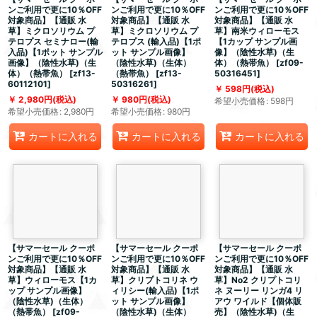
ンご利用で更に10％OFF
ンご利用で更に10％OFF
ンご利用で更に10％OFF
対象商品】【通販 水
対象商品】【通販 水
対象商品】【通販 水
草】ミクロソリウム プ
草】ミクロソリウム プ
草】南米ウィローモス
テロプス セミナロー(輸
テロプス (輸入品)【1ポ
【1カップ サンプル画
入品)【1ポット サンプル
ット サンプル画像】
像】（陰性水草)（生
画像】（陰性水草)（生
（陰性水草)（生体）
体）（熱帯魚）
[
zf09-
体）（熱帯魚）
[
zf13-
（熱帯魚）
[
zf13-
50316451
]
60112101
]
50316261
]
598
円
(税込)
2,980
円
(税込)
980
円
(税込)
希望小売価格
:
598
円
希望小売価格
:
2,980
円
希望小売価格
:
980
円
カートに入れる
カートに入れる
カートに入れる
【サマーセール クーポ
【サマーセール クーポ
【サマーセール クーポ
ンご利用で更に10％OFF
ンご利用で更に10％OFF
ンご利用で更に10％OFF
対象商品】【通販 水
対象商品】【通販 水
対象商品】【通販 水
草】ウィローモス【1カ
草】クリプトコリネ ウ
草】No2 クリプトコリ
ップ サンプル画像】
ィリシー(輸入品)【1ポ
ネ ヌーリー リンガ4 リ
（陰性水草)（生体）
ット サンプル画像】
アウ ワイルド【個体販
（熱帯魚）
[
zf09-
（陰性水草)（生体）
売】（陰性水草)（生