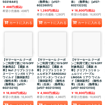
50316441
]
（熱帯魚）
[
zf07-
体）（熱帯魚）
[
af07-
60226051
]
60213220
]
498
円
(税込)
1,280
円
(税込)
16,800
円
(税込)
希望小売価格
:
498
円
希望小売価格
:
1,280
円
希望小売価格
:
16,800
円
カートに入れる
カートに入れる
カートに入れる
【サマーセール クーポ
【サマーセール クーポ
【サマーセール クーポ
ンご利用で更に10％OFF
ンご利用で更に10％OFF
ンご利用で更に10％OFF
対象商品】【通販 水
対象商品】【通販 水
対象商品】【通販 水
草】No1 クリプトコリネ
草】クリプトコリネ フ
草】クリプトコリネ シ
ヌーリー リンガ4 リアウ
ェルギネア SANGGAU
ュルツイ パープル
ワイルド【個体販売】
カリマンタン ワイルド
LINGGA リアウ ワイル
（陰性水草)（生体）
【個体販売】（陰性水
ド【個体販売】（陰性水
（熱帯魚）
[
af07-
草)（生体）（熱帯魚）
草)（生体）（熱帯魚）
60213210
]
[
af07-60213180
]
[
af07-60213150
]
16,800
円
(税込)
4,980
円
(税込)
19,800
円
(税込)
希望小売価格
:
16,800
円
希望小売価格
:
4,980
円
希望小売価格
:
19,800
円