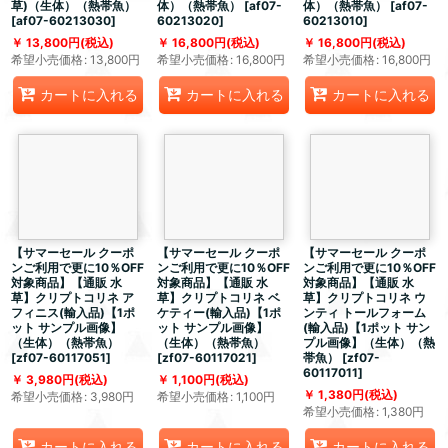
草)（生体）（熱帯魚）
体）（熱帯魚）
[
af07-
体）（熱帯魚）
[
af07-
[
af07-60213030
]
60213020
]
60213010
]
13,800
円
(税込)
16,800
円
(税込)
16,800
円
(税込)
希望小売価格
:
13,800
円
希望小売価格
:
16,800
円
希望小売価格
:
16,800
円
カートに入れる
カートに入れる
カートに入れる
【サマーセール クーポ
【サマーセール クーポ
【サマーセール クーポ
ンご利用で更に10％OFF
ンご利用で更に10％OFF
ンご利用で更に10％OFF
対象商品】【通販 水
対象商品】【通販 水
対象商品】【通販 水
草】クリプトコリネ ア
草】クリプトコリネ ベ
草】クリプトコリネ ウ
フィニス(輸入品)【1ポ
ケティー(輸入品)【1ポ
ンティ トールフォーム
ット サンプル画像】
ット サンプル画像】
(輸入品)【1ポット サン
（生体）（熱帯魚）
（生体）（熱帯魚）
プル画像】（生体）（熱
[
zf07-60117051
]
[
zf07-60117021
]
帯魚）
[
zf07-
60117011
]
3,980
円
(税込)
1,100
円
(税込)
1,380
円
(税込)
希望小売価格
:
3,980
円
希望小売価格
:
1,100
円
希望小売価格
:
1,380
円
カートに入れる
カートに入れる
カートに入れる