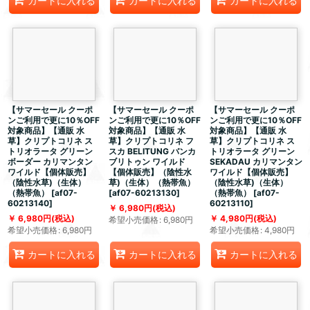
カートに入れる
カートに入れる
カートに入れる
【サマーセール クーポ
【サマーセール クーポ
【サマーセール クーポ
ンご利用で更に10％OFF
ンご利用で更に10％OFF
ンご利用で更に10％OFF
対象商品】【通販 水
対象商品】【通販 水
対象商品】【通販 水
草】クリプトコリネ ス
草】クリプトコリネ フ
草】クリプトコリネ ス
トリオラータ グリーン
スカ BELITUNG バンカ
トリオラータ グリーン
ボーダー カリマンタン
ブリトゥン ワイルド
SEKADAU カリマンタン
ワイルド【個体販売】
【個体販売】（陰性水
ワイルド【個体販売】
（陰性水草)（生体）
草)（生体）（熱帯魚）
（陰性水草)（生体）
（熱帯魚）
[
af07-
[
af07-60213130
]
（熱帯魚）
[
af07-
60213140
]
60213110
]
6,980
円
(税込)
6,980
円
(税込)
4,980
円
(税込)
希望小売価格
:
6,980
円
希望小売価格
:
6,980
円
希望小売価格
:
4,980
円
カートに入れる
カートに入れる
カートに入れる