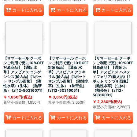
カートに入れる
カートに入れる
カートに入れる
【サマーセール クーポ
【サマーセール クーポ
【サマーセール クーポ
ンご利用で更に10％OFF
ンご利用で更に10％OFF
ンご利用で更に10％OFF
対象商品】【通販 水
対象商品】【通販 水
対象商品】【通販 水
草】アヌビアス コンゲ
草】アヌビアス グラキ
草】アヌビアス ハステ
ンシス(輸入品)【1ポッ
リル(輸入品)【1ポット
ィフォリア(輸入品)【1
ト サンプル画像】（陰
サンプル画像】（陰性水
ポット サンプル画像】
性水草)（生体）（熱帯
草)（生体）（熱帯魚）
（陰性水草)（生体）
魚）
[
zf12-50316071
]
[
zf12-50316051
]
（熱帯魚）
[
zf12-
50316031
]
1,850
円
(税込)
3,650
円
(税込)
2,280
円
(税込)
希望小売価格
:
1,850
円
希望小売価格
:
3,650
円
希望小売価格
:
2,280
円
カートに入れる
カートに入れる
カートに入れる