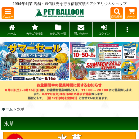
1994年創業 店舗・通信販売を行う信頼実績のアクアリウムショップ
メニュー
商品検索
カート
ホーム
カテゴリ特集
カテゴリ一覧
問い合わせ
ログイン
ホーム
>
水草
水草