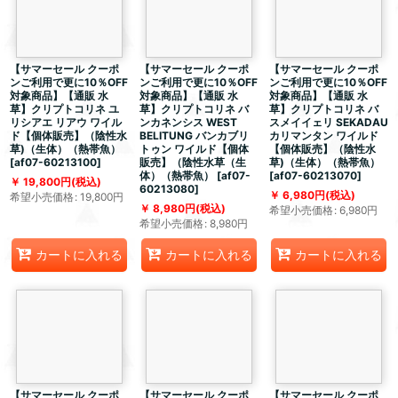
【サマーセール クーポ
【サマーセール クーポ
【サマーセール クーポ
ンご利用で更に10％OFF
ンご利用で更に10％OFF
ンご利用で更に10％OFF
対象商品】【通販 水
対象商品】【通販 水
対象商品】【通販 水
草】クリプトコリネ ユ
草】クリプトコリネ バ
草】クリプトコリネ バ
リシアエ リアウ ワイル
ンカネンシス WEST
スメイイェリ SEKADAU
ド【個体販売】（陰性水
BELITUNG バンカブリ
カリマンタン ワイルド
草)（生体）（熱帯魚）
トゥン ワイルド【個体
【個体販売】（陰性水
[
af07-60213100
]
販売】（陰性水草（生
草)（生体）（熱帯魚）
体）（熱帯魚）
[
af07-
[
af07-60213070
]
19,800
円
(税込)
60213080
]
6,980
円
(税込)
希望小売価格
:
19,800
円
8,980
円
(税込)
希望小売価格
:
6,980
円
希望小売価格
:
8,980
円
カートに入れる
カートに入れる
カートに入れる
【サマーセール クーポ
【サマーセール クーポ
【サマーセール クーポ