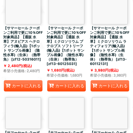
【サマーセール クーポ
【サマーセール クーポ
【サマーセール クーポ
ンご利用で更に10％OFF
ンご利用で更に10％OFF
ンご利用で更に10％OFF
対象商品】【通販 水
対象商品】【通販 水
対象商品】【通販 水
草】アヌビアス ヘテロ
草】ミクロソリウム プ
草】ミクロソリウム ラ
フィラ(輸入品)【1ポッ
テロプス ソフトリーフ
ティフォリア(輸入品)
ト サンプル画像】（陰
(輸入品)【1ポット サン
【1ポット サンプル画
性水草)（生体）（熱帯
プル画像】（陰性水草)
像】（陰性水草)（生
魚）
[
zf12-50316011
]
（生体）（熱帯魚）
体）（熱帯魚）
[
zf13-
[
zf13-60125031
]
60112131
]
2,480
円
(税込)
1,680
円
(税込)
3,980
円
(税込)
希望小売価格
:
2,480
円
希望小売価格
:
1,680
円
希望小売価格
:
3,980
円
カートに入れる
カートに入れる
カートに入れる
【サマーセール クーポ
【サマーセール クーポ
【サマーセール クーポ