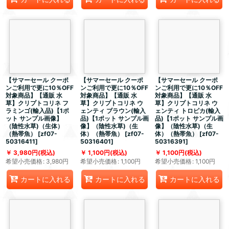
【サマーセール クーポ
【サマーセール クーポ
【サマーセール クーポ
ンご利用で更に10％OFF
ンご利用で更に10％OFF
ンご利用で更に10％OFF
対象商品】【通販 水
対象商品】【通販 水
対象商品】【通販 水
草】クリプトコリネ フ
草】クリプトコリネ ウ
草】クリプトコリネ ウ
ラミンゴ(輸入品)【1ポ
ェンティ ブラウン(輸入
ェンティ トロピカ(輸入
ット サンプル画像】
品)【1ポット サンプル画
品)【1ポット サンプル画
（陰性水草)（生体）
像】（陰性水草)（生
像】（陰性水草)（生
（熱帯魚）
[
zf07-
体）（熱帯魚）
[
zf07-
体）（熱帯魚）
[
zf07-
50316411
]
50316401
]
50316391
]
3,980
円
(税込)
1,100
円
(税込)
1,100
円
(税込)
希望小売価格
:
3,980
円
希望小売価格
:
1,100
円
希望小売価格
:
1,100
円
カートに入れる
カートに入れる
カートに入れる