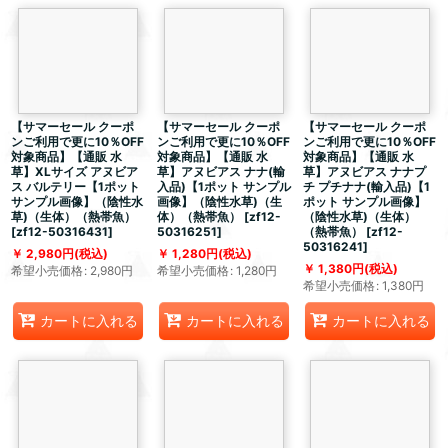
【サマーセール クーポ
【サマーセール クーポ
【サマーセール クーポ
ンご利用で更に10％OFF
ンご利用で更に10％OFF
ンご利用で更に10％OFF
対象商品】【通販 水
対象商品】【通販 水
対象商品】【通販 水
草】XLサイズ アヌビア
草】アヌビアス ナナ(輸
草】アヌビアス ナナプ
ス バルテリー【1ポット
入品)【1ポット サンプル
チ プチナナ(輸入品)【1
サンプル画像】（陰性水
画像】（陰性水草)（生
ポット サンプル画像】
草)（生体）（熱帯魚）
体）（熱帯魚）
[
zf12-
（陰性水草)（生体）
[
zf12-50316431
]
50316251
]
（熱帯魚）
[
zf12-
50316241
]
2,980
円
(税込)
1,280
円
(税込)
1,380
円
(税込)
希望小売価格
:
2,980
円
希望小売価格
:
1,280
円
希望小売価格
:
1,380
円
カートに入れる
カートに入れる
カートに入れる