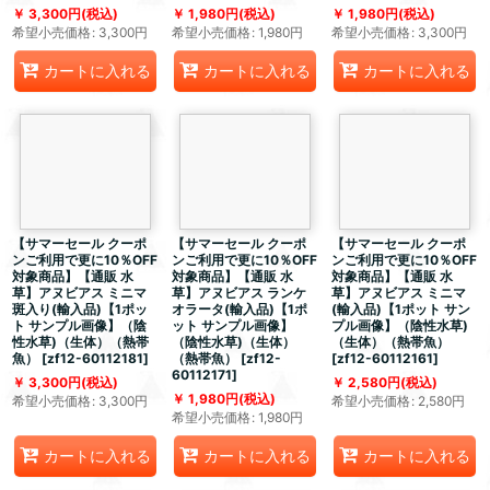
3,300
円
(税込)
1,980
円
(税込)
1,980
円
(税込)
希望小売価格
:
3,300
円
希望小売価格
:
1,980
円
希望小売価格
:
3,300
円
カートに入れる
カートに入れる
カートに入れる
【サマーセール クーポ
【サマーセール クーポ
【サマーセール クーポ
ンご利用で更に10％OFF
ンご利用で更に10％OFF
ンご利用で更に10％OFF
対象商品】【通販 水
対象商品】【通販 水
対象商品】【通販 水
草】アヌビアス ミニマ
草】アヌビアス ランケ
草】アヌビアス ミニマ
斑入り(輸入品)【1ポッ
オラータ(輸入品)【1ポ
(輸入品)【1ポット サン
ト サンプル画像】（陰
ット サンプル画像】
プル画像】（陰性水草)
性水草)（生体）（熱帯
（陰性水草)（生体）
（生体）（熱帯魚）
魚）
[
zf12-60112181
]
（熱帯魚）
[
zf12-
[
zf12-60112161
]
60112171
]
3,300
円
(税込)
2,580
円
(税込)
1,980
円
(税込)
希望小売価格
:
3,300
円
希望小売価格
:
2,580
円
希望小売価格
:
1,980
円
カートに入れる
カートに入れる
カートに入れる