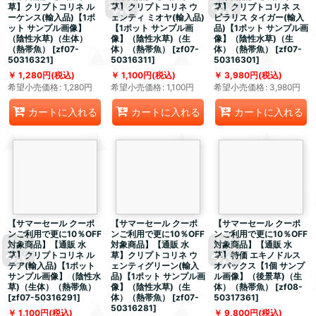
草】クリプトコリネ ル
草】クリプトコリネ ウ
草】クリプトコリネ ス
ーケンス(輸入品)【1ポ
ェンティ ミオヤ(輸入品)
ピラリス タイガー(輸入
ット サンプル画像】
【1ポット サンプル画
品)【1ポット サンプル画
（陰性水草)（生体）
像】（陰性水草)（生
像】（陰性水草)（生
（熱帯魚）
[
zf07-
体）（熱帯魚）
[
zf07-
体）（熱帯魚）
[
zf07-
50316321
]
50316311
]
50316301
]
1,280
円
(税込)
1,100
円
(税込)
3,980
円
(税込)
希望小売価格
:
1,280
円
希望小売価格
:
1,100
円
希望小売価格
:
3,980
円
カートに入れる
カートに入れる
カートに入れる
【サマーセール クーポ
【サマーセール クーポ
【サマーセール クーポ
ンご利用で更に10％OFF
ンご利用で更に10％OFF
ンご利用で更に10％OFF
対象商品】【通販 水
対象商品】【通販 水
対象商品】【通販 水
草】クリプトコリネ ル
草】クリプトコリネ ウ
草】特価 エキノドルス
テア(輸入品)【1ポット
ェンティグリーン(輸入
オパックス【1個 サンプ
サンプル画像】（陰性水
品)【1ポット サンプル画
ル画像】（後景草)（生
草)（生体）（熱帯魚）
像】（陰性水草)（生
体）（熱帯魚）
[
zf08-
[
zf07-50316291
]
体）（熱帯魚）
[
zf07-
50317361
]
50316281
]
1,100
円
(税込)
9,800
円
(税込)