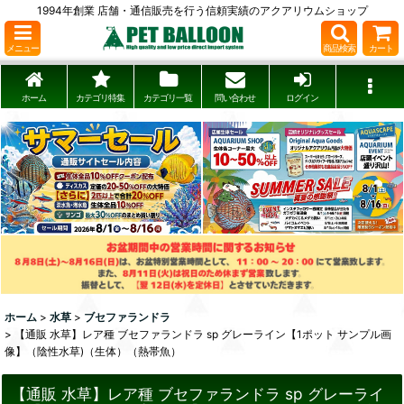
1994年創業 店舗・通信販売を行う信頼実績のアクアリウムショップ
メニュー
商品検索
カート
ホーム
カテゴリ特集
カテゴリ一覧
問い合わせ
ログイン
ホーム
>
水草
>
ブセファランドラ
>
【通販 水草】レア種 ブセファランドラ sp グレーライン【1ポット サンプル画
像】（陰性水草)（生体）（熱帯魚）
【通販 水草】レア種 ブセファランドラ sp グレーライ