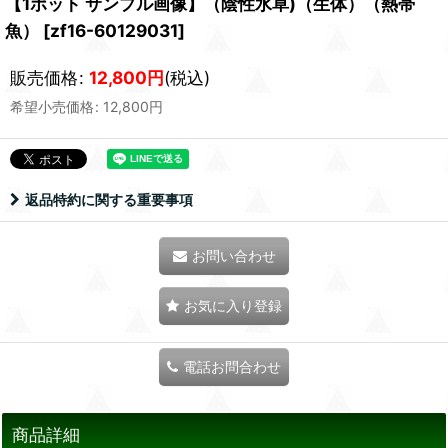
【1ポット サンプル画像】（陰性水草)（生体）（熱帯
魚）
[
zf16-60129031
]
販売価格
:
12,800
円
(税込)
希望小売価格
:
12,800
円
返品特約に関する重要事項
お問い合わせ
お気に入り登録
電話お問合わせ
商品詳細