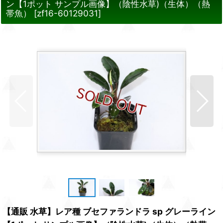
ン【1ポット サンプル画像】（陰性水草)（生体）（熱
帯魚）
[
zf16-60129031
]
【通販 水草】レア種 ブセファランドラ sp グレーライン