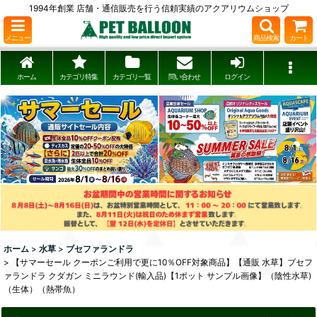
1994年創業 店舗・通信販売を行う信頼実績のアクアリウムショップ
メニュー
商品検索
カート
ホーム
カテゴリ特集
カテゴリ一覧
問い合わせ
ログイン
ホーム
>
水草
>
ブセファランドラ
>
【サマーセール クーポンご利用で更に10％OFF対象商品】【通販 水草】ブセフ
ァランドラ クダガン ミニラウンド(輸入品)【1ポット サンプル画像】（陰性水草)
（生体）（熱帯魚）