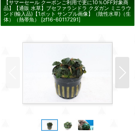
【サマーセール クーポンご利用で更に10％OFF対象商
品】【通販 水草】ブセファランドラ クダガン ミニラウ
ンド(輸入品)【1ポット サンプル画像】（陰性水草)（生
体）（熱帯魚）
[
zf16-60117291
]