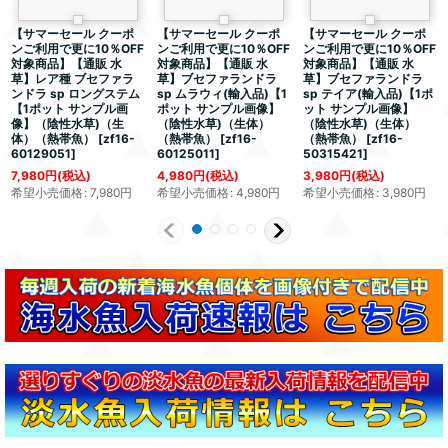
【サマーセール クーポ
【サマーセール クーポ
【サマーセール クーポ
ンご利用で更に10％OFF
ンご利用で更に10％OFF
ンご利用で更に10％OFF
対象商品】【通販 水
対象商品】【通販 水
対象商品】【通販 水
草】レア種 ブセファラ
草】ブセファランドラ
草】ブセファランドラ
ンドラ sp ロングステム
sp ムラウィ(輸入品)【1
sp テイア(輸入品)【1ポ
【1ポット サンプル画
ポット サンプル画像】
ット サンプル画像】
像】（陰性水草)（生
（陰性水草)（生体）
（陰性水草)（生体）
体）（熱帯魚）
[
zf16-
（熱帯魚）
[
zf16-
（熱帯魚）
[
zf16-
60129051
]
60125011
]
50315421
]
7,980
円
(税込)
4,980
円
(税込)
3,980
円
(税込)
希望小売価格
:
7,980
円
希望小売価格
:
4,980
円
希望小売価格
:
3,980
円