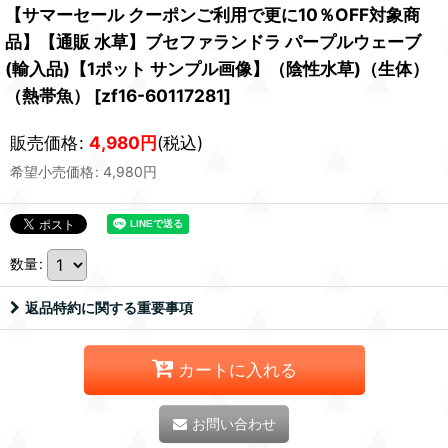
【サマーセール クーポンご利用で更に10％OFF対象商
品】【通販 水草】ブセファランドラ パープルウェーブ
(輸入品)【1ポット サンプル画像】（陰性水草)（生体）
（熱帯魚）
[
zf16-60117281
]
販売価格
:
4,980
円
(税込)
希望小売価格
:
4,980
円
数量
:
返品特約に関する重要事項
カートに入れる
お問い合わせ