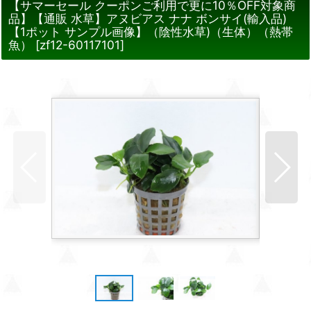
【サマーセール クーポンご利用で更に10％OFF対象商
品】【通販 水草】アヌビアス ナナ ボンサイ(輸入品)
【1ポット サンプル画像】（陰性水草)（生体）（熱帯
魚）
[
zf12-60117101
]