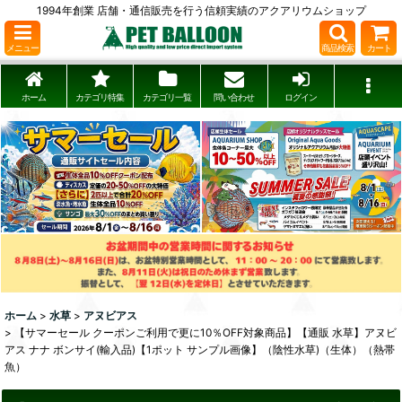
1994年創業 店舗・通信販売を行う信頼実績のアクアリウムショップ
メニュー
商品検索
カート
ホーム
カテゴリ特集
カテゴリ一覧
問い合わせ
ログイン
ホーム
>
水草
>
アヌビアス
>
【サマーセール クーポンご利用で更に10％OFF対象商品】【通販 水草】アヌビ
アス ナナ ボンサイ(輸入品)【1ポット サンプル画像】（陰性水草)（生体）（熱帯
魚）