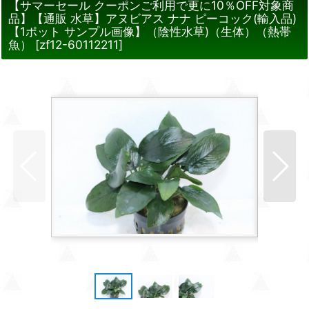
【サマーセール クーポンご利用で更に10％OFF対象商
品】【通販 水草】アヌビアス ナナ ピーコック(輸入品)
【1ポット サンプル画像】（陰性水草)（生体）（熱帯
魚）
[
zf12-60112211
]