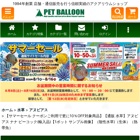
1994年創業 店舗・通信販売を行う信頼実績のアクアリウムショップ
メニュー
商品検索
カート
ホーム
カテゴリ特集
カテゴリ一覧
問い合わせ
ログイン
ホーム
>
水草
>
アヌビアス
>
【サマーセール クーポンご利用で更に10％OFF対象商品】【通販 水草】アヌビ
アス ナナ ピーコック(輸入品)【1ポット サンプル画像】（陰性水草)（生体）（熱
帯魚）