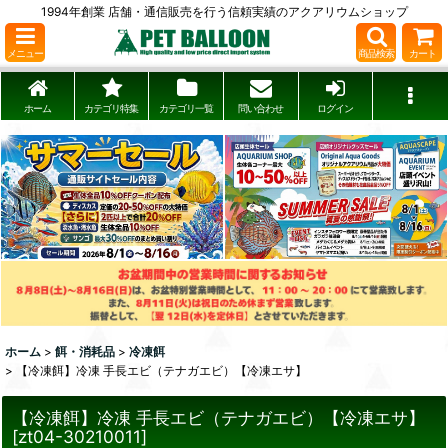
1994年創業 店舗・通信販売を行う信頼実績のアクアリウムショップ
メニュー
商品検索
カート
ホーム
カテゴリ特集
カテゴリ一覧
問い合わせ
ログイン
ホーム
>
餌・消耗品
>
冷凍餌
>
【冷凍餌】冷凍 手長エビ（テナガエビ）【冷凍エサ】
【冷凍餌】冷凍 手長エビ（テナガエビ）【冷凍エサ】
[
zt04-30210011
]