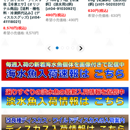
枚【冷凍エサ】(オリジ
餌】 (淡水用)(餌)
(餌)
[
zt01-50202011
]
ナル商品)【送料・梱包
[
zt04-91030921
]
630
円
(税込)
料・冷凍餌代込み】(デ
490
円
(税込)
希望小売価格
:
630
円
ィスカスグッズ)
[
zt04-
希望小売価格
:
490
円
41118021
]
8,570
円
(税込)
希望小売価格
:
8,570
円