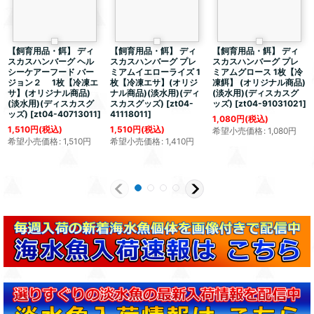
【飼育用品・餌】 ディ
【飼育用品・餌】 ディ
【飼育用品・餌】 ディ
スカスハンバーグ ヘル
スカスハンバーグ プレ
スカスハンバーグ プレ
シーケアーフード バー
ミアムイエローライズ 1
ミアムグロース 1枚【冷
ジョン２ 1枚【冷凍エ
枚【冷凍エサ】(オリジ
凍餌】 (オリジナル商品)
サ】(オリジナル商品)
ナル商品)(淡水用)(ディ
(淡水用)(ディスカスグ
(淡水用)(ディスカスグ
スカスグッズ)
[
zt04-
ッズ)
[
zt04-91031021
]
ッズ)
[
zt04-40713011
]
41118011
]
1,080
円
(税込)
1,510
円
(税込)
1,510
円
(税込)
希望小売価格
:
1,080
円
希望小売価格
:
1,510
円
希望小売価格
:
1,410
円