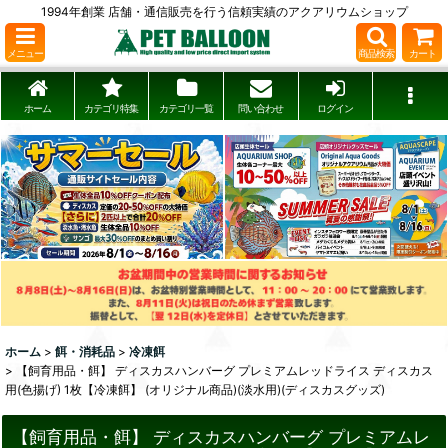
1994年創業 店舗・通信販売を行う信頼実績のアクアリウムショップ
メニュー
商品検索
カート
ホーム
カテゴリ特集
カテゴリ一覧
問い合わせ
ログイン
ホーム
>
餌・消耗品
>
冷凍餌
>
【飼育用品・餌】 ディスカスハンバーグ プレミアムレッドライス ディスカス
用(色揚げ) 1枚【冷凍餌】 (オリジナル商品)(淡水用)(ディスカスグッズ)
【飼育用品・餌】 ディスカスハンバーグ プレミアムレ