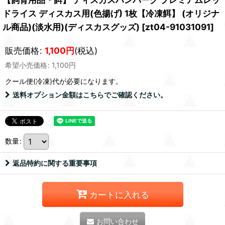
ドライス ディスカス用(色揚げ) 1枚【冷凍餌】 (オリジナ
ル商品)(淡水用)(ディスカスグッズ)
[
zt04-91031091
]
販売価格
:
1,100
円
(税込)
希望小売価格
:
1,100
円
クール便(冷凍)
代が必要になります。
送料オプション金額はこちらでご確認ください。
数量
:
返品特約に関する重要事項
カートに入れる
お問い合わせ