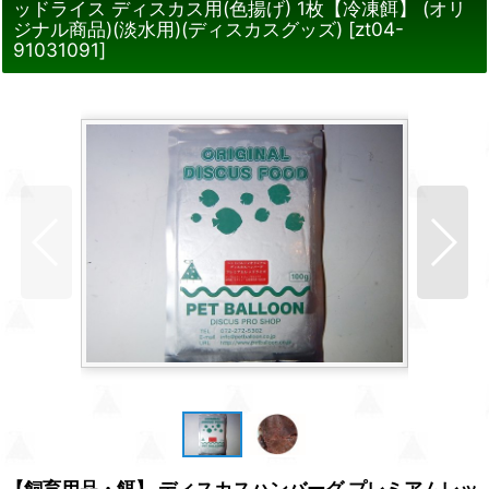
ッドライス ディスカス用(色揚げ) 1枚【冷凍餌】 (オリ
ジナル商品)(淡水用)(ディスカスグッズ)
[
zt04-
91031091
]
【飼育用品・餌】 ディスカスハンバーグ プレミアムレッ