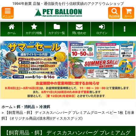
1994年創業 店舗・通信販売を行う信頼実績のアクアリウムショップ
メニュー
商品検索
カート
ホーム
カテゴリ特集
カテゴリ一覧
問い合わせ
ログイン
ホーム
>
餌・消耗品
>
冷凍餌
>
【飼育用品・餌】 ディスカスハンバーグ プレミアムグロース ベビー 1枚【冷凍
餌】 (オリジナル商品)(淡水用)(ディスカスグッズ)
【飼育用品・餌】 ディスカスハンバーグ プレミアムグ