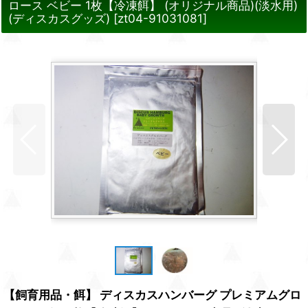
ロース ベビー 1枚【冷凍餌】 (オリジナル商品)(淡水用)
(ディスカスグッズ)
[
zt04-91031081
]
【飼育用品・餌】 ディスカスハンバーグ プレミアムグロ