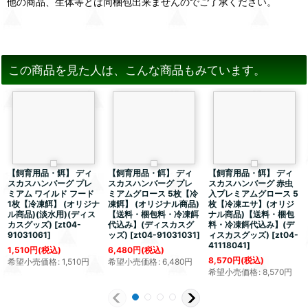
他の商品、生体等とは同梱包出来ませんのでご了承ください。
この商品を見た人は、こんな商品もみています。
【飼育用品・餌】 ディ
【飼育用品・餌】 ディ
【飼育用品・餌】 ディ
スカスハンバーグ プレ
スカスハンバーグ プレ
スカスハンバーグ 赤虫
ミアム ワイルド フード
ミアムグロース 5枚【冷
入プレミアムグロース 5
1枚【冷凍餌】 (オリジナ
凍餌】 (オリジナル商品)
枚【冷凍エサ】(オリジ
ル商品)(淡水用)(ディス
【送料・梱包料・冷凍餌
ナル商品)【送料・梱包
カスグッズ)
[
zt04-
代込み】(ディスカスグ
料・冷凍餌代込み】(デ
91031061
]
ッズ)
[
zt04-91031031
]
ィスカスグッズ)
[
zt04-
41118041
]
1,510
円
(税込)
6,480
円
(税込)
8,570
円
(税込)
希望小売価格
:
1,510
円
希望小売価格
:
6,480
円
希望小売価格
:
8,570
円