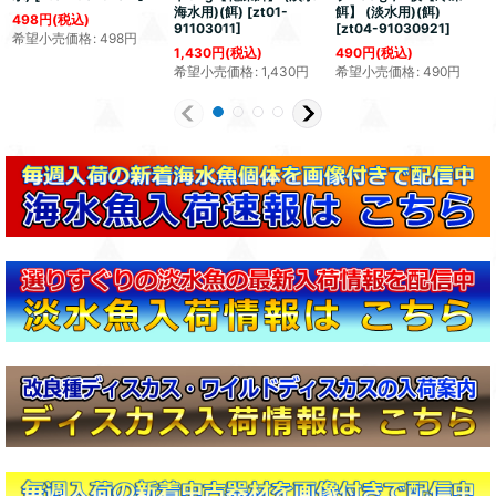
海水用)(餌)
[
zt01-
餌】 (淡水用)(餌)
498
円
(税込)
91103011
]
[
zt04-91030921
]
希望小売価格
:
498
円
1,430
円
(税込)
490
円
(税込)
希望小売価格
:
1,430
円
希望小売価格
:
490
円