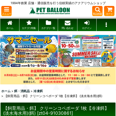
1994年創業 店舗・通信販売を行う信頼実績のアクアリウムショップ
メニュー
商品検索
カート
ホーム
カテゴリ特集
カテゴリ一覧
問い合わせ
ログイン
ホーム
>
餌・消耗品
>
冷凍餌
>
【飼育用品・餌】 クリーンコペポーダ 1枚【冷凍餌】 (淡水海水用)(餌)
【飼育用品・餌】 クリーンコペポーダ 1枚【冷凍餌】
(淡水海水用)(餌)
[
zt04-91030861
]