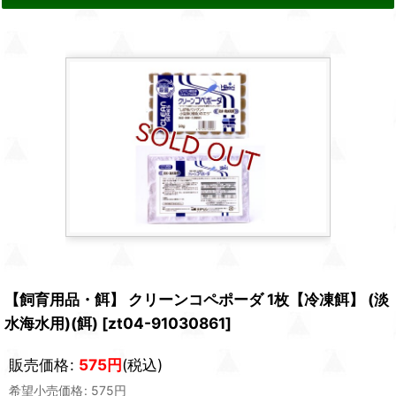
【飼育用品・餌】 クリーンコペポーダ 1枚【冷凍餌】 (淡
水海水用)(餌)
[
zt04-91030861
]
販売価格
:
575
円
(税込)
希望小売価格
:
575
円