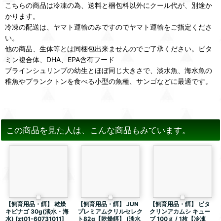
こちらの商品は冷凍の為、送料と梱包料以外にクール代が、別途か
かります。
冷凍の配送は、ヤマト運輸のみですのでヤマト運輸をご指定くださ
い。
他の商品、生体等とは同梱包出来ませんのでご了承ください。ビタ
ミン複合体、DHA、EPA含有フード
ブラインシュリンプの幼生とほぼ同じ大きさで、淡水魚、海水魚の
稚魚やプランクトンを食べる小型の魚種、サンゴなどに最適です。
この商品を見た人は、こんな商品もみています。
【飼育用品・餌】 乾燥
【飼育用品・餌】 JUN
【飼育用品・餌】 ビタ
キビナゴ 30g(淡水・海
プレミアムクリルセレク
クリンアカムシ キュー
水)
[
zt01-60731011
]
ト82g【乾燥餌】 (淡水
ブ 100ｇ / 1枚【冷凍