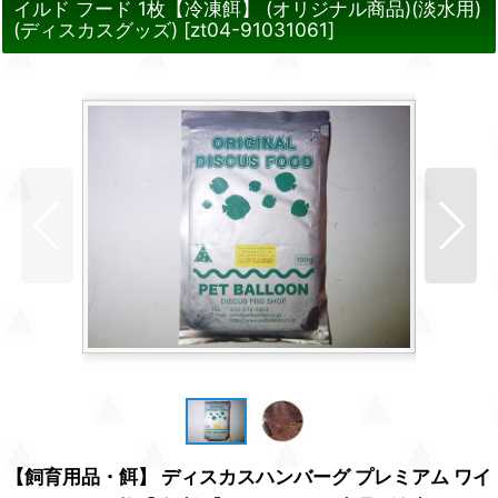
イルド フード 1枚【冷凍餌】 (オリジナル商品)(淡水用)
(ディスカスグッズ)
[
zt04-91031061
]
【飼育用品・餌】 ディスカスハンバーグ プレミアム ワイ