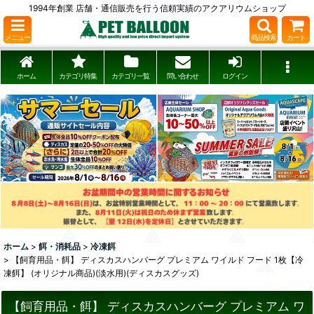
1994年創業 店舗・通信販売を行う信頼実績のアクアリウムショップ
メニュー
商品検索
カート
ホーム
カテゴリ特集
カテゴリ一覧
問い合わせ
ログイン
ホーム
>
餌・消耗品
>
冷凍餌
>
【飼育用品・餌】 ディスカスハンバーグ プレミアム ワイルド フード 1枚【冷
凍餌】 (オリジナル商品)(淡水用)(ディスカスグッズ)
【飼育用品・餌】 ディスカスハンバーグ プレミアム ワ