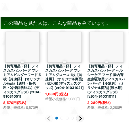
この商品を見た人は、こんな商品もみています。
【飼育用品・餌】 ディ
【飼育用品・餌】 ディ
【飼育用品・餌】 ディ
スカスハンバーグ プレ
スカスハンバーグ プレ
スカスハンバーグ ヘル
ミアムビルダーフード 5
ミアムグロース 1枚【冷
シーケア フード 腸内寄
枚【冷凍餌】 (オリジナ
凍餌】 (オリジナル商品)
生虫駆除用ディスカスハ
ル商品)【送料・梱包
(淡水用)(ディスカスグ
ンバーグ【冷凍餌】 (オ
料・冷凍餌代込み】(デ
ッズ)
[
zt04-91031021
]
リジナル商品)(淡水用)
ィスカスグッズ)
[
zt04-
(ディスカスグッズ)
1,080
円
(税込)
91031051
]
[
zt04-91031011
]
希望小売価格
:
1,080
円
8,570
円
(税込)
2,280
円
(税込)
希望小売価格
:
8,570
円
希望小売価格
:
2,280
円