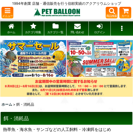
1994年創業 店舗・通信販売を行う信頼実績のアクアリウムショップ
メニュー
商品検索
カート
ホーム
カテゴリ特集
カテゴリ一覧
問い合わせ
ログイン
ホーム
>
餌・消耗品
餌・消耗品
熱帯魚・海水魚・サンゴなどの人工飼料・冷凍餌をはじめ