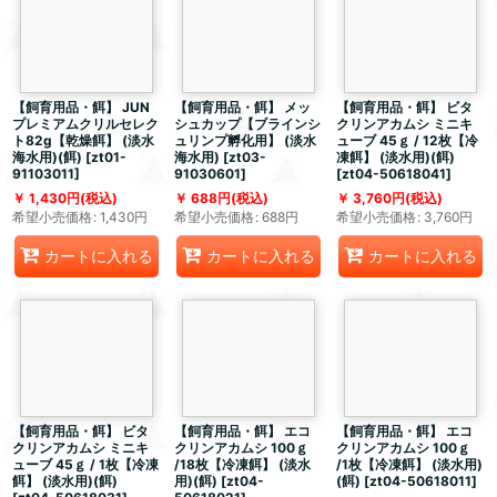
【飼育用品・餌】 JUN
【飼育用品・餌】 メッ
【飼育用品・餌】 ビタ
プレミアムクリルセレク
シュカップ【ブラインシ
クリンアカムシ ミニキ
ト82g【乾燥餌】 (淡水
ュリンプ孵化用】 (淡水
ューブ 45ｇ / 12枚【冷
海水用)(餌)
[
zt01-
海水用)
[
zt03-
凍餌】 (淡水用)(餌)
91103011
]
91030601
]
[
zt04-50618041
]
1,430
円
(税込)
688
円
(税込)
3,760
円
(税込)
希望小売価格
:
1,430
円
希望小売価格
:
688
円
希望小売価格
:
3,760
円
カートに入れる
カートに入れる
カートに入れる
【飼育用品・餌】 ビタ
【飼育用品・餌】 エコ
【飼育用品・餌】 エコ
クリンアカムシ ミニキ
クリンアカムシ 100ｇ
クリンアカムシ 100ｇ
ューブ 45ｇ / 1枚【冷凍
/18枚【冷凍餌】 (淡水
/1枚【冷凍餌】 (淡水用)
餌】 (淡水用)(餌)
用)(餌)
[
zt04-
(餌)
[
zt04-50618011
]