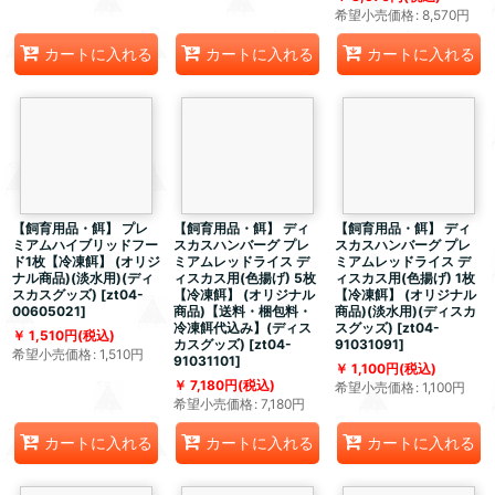
希望小売価格
:
8,570
円
カートに入れる
カートに入れる
カートに入れる
【飼育用品・餌】 プレ
【飼育用品・餌】 ディ
【飼育用品・餌】 ディ
ミアムハイブリッドフー
スカスハンバーグ プレ
スカスハンバーグ プレ
ド1枚【冷凍餌】 (オリジ
ミアムレッドライス デ
ミアムレッドライス デ
ナル商品)(淡水用)(ディ
ィスカス用(色揚げ) 5枚
ィスカス用(色揚げ) 1枚
スカスグッズ)
[
zt04-
【冷凍餌】 (オリジナル
【冷凍餌】 (オリジナル
00605021
]
商品)【送料・梱包料・
商品)(淡水用)(ディスカ
冷凍餌代込み】(ディス
スグッズ)
[
zt04-
1,510
円
(税込)
カスグッズ)
[
zt04-
91031091
]
希望小売価格
:
1,510
円
91031101
]
1,100
円
(税込)
7,180
円
(税込)
希望小売価格
:
1,100
円
希望小売価格
:
7,180
円
カートに入れる
カートに入れる
カートに入れる