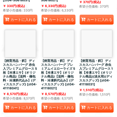
[
zt04-50618031
]
50618021
]
370
円
(税込)
330
円
(税込)
6,330
円
(税込)
希望小売価格
:
370
円
希望小売価格
:
330
円
希望小売価格
:
6,330
円
カートに入れる
カートに入れる
カートに入れる
【飼育用品・餌】 ディ
【飼育用品・餌】 ディ
【飼育用品・餌】 ディ
スカスハンバーグ 赤虫
スカスハンバーグ プレ
スカスハンバーグ 赤虫
入プレミアムグロース 5
ミアムイエローライズ 5
入プレミアムグロース 1
枚【冷凍エサ】(オリジ
枚【冷凍エサ】(オリジ
枚【冷凍エサ】(オリジ
ナル商品)【送料・梱包
ナル商品)【送料・梱包
ナル商品)(淡水用)(ディ
料・冷凍餌代込み】(デ
料・冷凍餌代込み】(デ
スカスグッズ)
[
zt04-
ィスカスグッズ)
[
zt04-
ィスカスグッズ)
[
zt04-
41118031
]
41118041
]
41118021
]
1,510
円
(税込)
8,570
円
(税込)
8,570
円
(税込)
希望小売価格
:
1,510
円
希望小売価格
:
8,570
円
希望小売価格
:
8,570
円
カートに入れる
カートに入れる
カートに入れる