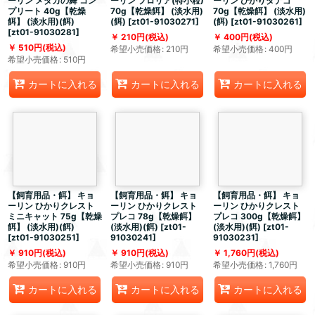
ーリン メダカの舞 コン
ーリン プロリア(特小粒)
ーリン ひかりタナゴ
プリート 40g【乾燥
70g【乾燥餌】 (淡水用)
70g【乾燥餌】 (淡水用)
餌】 (淡水用)(餌)
(餌)
[
zt01-91030271
]
(餌)
[
zt01-91030261
]
[
zt01-91030281
]
210
円
(税込)
400
円
(税込)
510
円
(税込)
希望小売価格
:
210
円
希望小売価格
:
400
円
希望小売価格
:
510
円
カートに入れる
カートに入れる
カートに入れる
【飼育用品・餌】 キョ
【飼育用品・餌】 キョ
【飼育用品・餌】 キョ
ーリン ひかりクレスト
ーリン ひかりクレスト
ーリン ひかりクレスト
ミニキャット 75g【乾燥
プレコ 78g【乾燥餌】
プレコ 300g【乾燥餌】
餌】 (淡水用)(餌)
(淡水用)(餌)
[
zt01-
(淡水用)(餌)
[
zt01-
[
zt01-91030251
]
91030241
]
91030231
]
910
円
(税込)
910
円
(税込)
1,760
円
(税込)
希望小売価格
:
910
円
希望小売価格
:
910
円
希望小売価格
:
1,760
円
カートに入れる
カートに入れる
カートに入れる