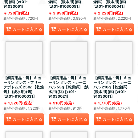
用)(餌)
[
zt01-
燥餌】 (淡水用)(餌)
燥餌】 (淡水用)(餌)
91030061
]
[
zt01-91030051
]
[
zt01-91030041
]
720
円
(税込)
3,990
円
(税込)
2,220
円
(税込)
希望小売価格
:
720
円
希望小売価格
:
3,990
円
希望小売価格
:
2,220
円
カートに入れる
カートに入れる
カートに入れる
【飼育用品・餌】 キョ
【飼育用品・餌】 キョ
【飼育用品・餌】 キョ
ーリン クレストフリー
ーリン クレストカーニ
ーリン クレストカーニ
クボトムズ 250g【乾燥
バル 53g【乾燥餌】 (淡
バル 210g【乾燥餌】
餌】 (淡水用)(餌)
水用)(餌)
[
zt01-
(淡水用)(餌)
[
zt01-
[
zt01-91030031
]
91030021
]
91030011
]
1,320
円
(税込)
910
円
(税込)
1,770
円
(税込)
希望小売価格
:
1,320
円
希望小売価格
:
910
円
希望小売価格
:
1,770
円
カートに入れる
カートに入れる
カートに入れる