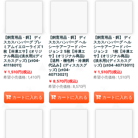
【飼育用品・餌】 ディ
【飼育用品・餌】 ディ
【飼育用品・餌】 ディ
スカスハンバーグ プレ
スカスハンバーグ ヘル
スカスハンバーグ ヘル
ミアムイエローライズ 1
シーケアーフード バー
シーケアーフード バー
枚【冷凍エサ】(オリジ
ジョン２ 5枚【冷凍エ
ジョン２ 1枚【冷凍エ
ナル商品)(淡水用)(ディ
サ】(オリジナル商品)
サ】(オリジナル商品)
スカスグッズ)
[
zt04-
【送料・梱包料・冷凍餌
(淡水用)(ディスカスグ
41118011
]
代込み】(ディスカスグ
ッズ)
[
zt04-40713011
]
ッズ)
[
zt04-
1,510
円
(税込)
1,510
円
(税込)
40713021
]
希望小売価格
:
1,410
円
希望小売価格
:
1,510
円
8,570
円
(税込)
希望小売価格
:
8,570
円
カートに入れる
カートに入れる
カートに入れる