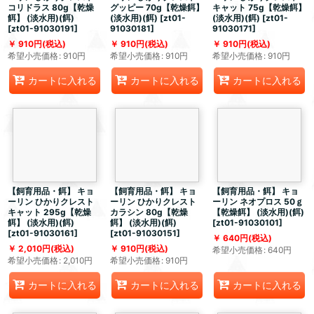
コリドラス 80g【乾燥
グッピー 70g【乾燥餌】
キャット 75g【乾燥餌】
餌】 (淡水用)(餌)
(淡水用)(餌)
[
zt01-
(淡水用)(餌)
[
zt01-
[
zt01-91030191
]
91030181
]
91030171
]
910
円
(税込)
910
円
(税込)
910
円
(税込)
希望小売価格
:
910
円
希望小売価格
:
910
円
希望小売価格
:
910
円
カートに入れる
カートに入れる
カートに入れる
【飼育用品・餌】 キョ
【飼育用品・餌】 キョ
【飼育用品・餌】 キョ
ーリン ひかりクレスト
ーリン ひかりクレスト
ーリン ネオプロス 50ｇ
キャット 295g【乾燥
カラシン 80g【乾燥
【乾燥餌】 (淡水用)(餌)
餌】 (淡水用)(餌)
餌】 (淡水用)(餌)
[
zt01-91030101
]
[
zt01-91030161
]
[
zt01-91030151
]
640
円
(税込)
2,010
円
(税込)
910
円
(税込)
希望小売価格
:
640
円
希望小売価格
:
2,010
円
希望小売価格
:
910
円
カートに入れる
カートに入れる
カートに入れる