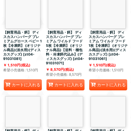
【飼育用品・餌】 ディ
【飼育用品・餌】 ディ
【飼育用品・餌】 ディ
スカスハンバーグ プレ
スカスハンバーグ プレ
スカスハンバーグ プレ
ミアムグロース ベビー 1
ミアム ワイルド フード
ミアム ワイルド フード
枚【冷凍餌】 (オリジナ
5枚【冷凍餌】 (オリジ
1枚【冷凍餌】 (オリジナ
ル商品)(淡水用)(ディス
ナル商品)【送料・梱包
ル商品)(淡水用)(ディス
カスグッズ)
[
zt04-
料・冷凍餌代込み】(デ
カスグッズ)
[
zt04-
91031081
]
ィスカスグッズ)
[
zt04-
91031061
]
91031071
]
1,510
円
(税込)
1,510
円
(税込)
8,570
円
(税込)
希望小売価格
:
1,510
円
希望小売価格
:
1,510
円
希望小売価格
:
8,570
円
カートに入れる
カートに入れる
カートに入れる
【飼育用品・餌】 ディ
【飼育用品・餌】 ディ
【飼育用品・餌】 ディ