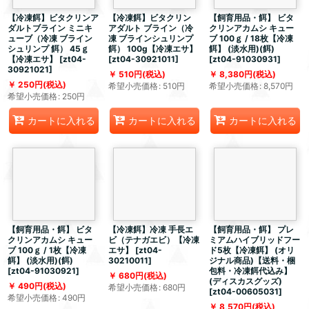
【冷凍餌】ビタクリンア
【冷凍餌】ビタクリン
【飼育用品・餌】 ビタ
ダルトブライン ミニキ
アダルト ブライン（冷
クリンアカムシ キュー
ューブ（冷凍 ブライン
凍 ブラインシュリンプ
ブ 100ｇ / 18枚【冷凍
シュリンプ 餌） 45ｇ
餌） 100g【冷凍エサ】
餌】 (淡水用)(餌)
【冷凍エサ】
[
zt04-
[
zt04-30921011
]
[
zt04-91030931
]
30921021
]
510
円
(税込)
8,380
円
(税込)
250
円
(税込)
希望小売価格
:
510
円
希望小売価格
:
8,570
円
希望小売価格
:
250
円
カートに入れる
カートに入れる
カートに入れる
【飼育用品・餌】 ビタ
【冷凍餌】冷凍 手長エ
【飼育用品・餌】 プレ
クリンアカムシ キュー
ビ（テナガエビ）【冷凍
ミアムハイブリッドフー
ブ 100ｇ / 1枚【冷凍
エサ】
[
zt04-
ド5枚【冷凍餌】 (オリ
餌】 (淡水用)(餌)
30210011
]
ジナル商品)【送料・梱
[
zt04-91030921
]
包料・冷凍餌代込み】
680
円
(税込)
(ディスカスグッズ)
490
円
(税込)
希望小売価格
:
680
円
[
zt04-00605031
]
希望小売価格
:
490
円
8,570
円
(税込)