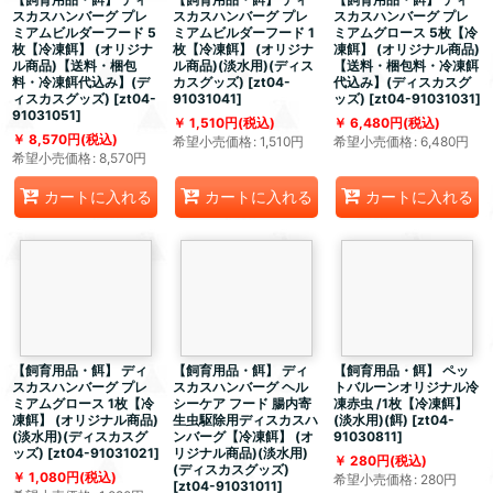
スカスハンバーグ プレ
スカスハンバーグ プレ
スカスハンバーグ プレ
ミアムビルダーフード 5
ミアムビルダーフード 1
ミアムグロース 5枚【冷
枚【冷凍餌】 (オリジナ
枚【冷凍餌】 (オリジナ
凍餌】 (オリジナル商品)
ル商品)【送料・梱包
ル商品)(淡水用)(ディス
【送料・梱包料・冷凍餌
料・冷凍餌代込み】(デ
カスグッズ)
[
zt04-
代込み】(ディスカスグ
ィスカスグッズ)
[
zt04-
91031041
]
ッズ)
[
zt04-91031031
]
91031051
]
1,510
円
(税込)
6,480
円
(税込)
8,570
円
(税込)
希望小売価格
:
1,510
円
希望小売価格
:
6,480
円
希望小売価格
:
8,570
円
カートに入れる
カートに入れる
カートに入れる
【飼育用品・餌】 ディ
【飼育用品・餌】 ディ
【飼育用品・餌】 ペッ
スカスハンバーグ プレ
スカスハンバーグ ヘル
トバルーンオリジナル冷
ミアムグロース 1枚【冷
シーケア フード 腸内寄
凍赤虫 /1枚【冷凍餌】
凍餌】 (オリジナル商品)
生虫駆除用ディスカスハ
(淡水用)(餌)
[
zt04-
(淡水用)(ディスカスグ
ンバーグ【冷凍餌】 (オ
91030811
]
ッズ)
[
zt04-91031021
]
リジナル商品)(淡水用)
280
円
(税込)
(ディスカスグッズ)
1,080
円
(税込)
希望小売価格
:
280
円
[
zt04-91031011
]