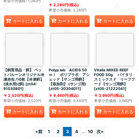
希望小売価格
:
1,080
円
2,280
円
(税込)
希望小売価格
:
2,280
円
カートに入れる
カートに入れる
カートに入れる
【飼育用品・餌】 ペッ
Polyp lab ACIDS 50
Vitalis MIXED REEF
トバルーンオリジナル冷
ｍｌ ポリプラボ アシ
FOOD 50g バイタリ
凍赤虫 /10枚【冷凍餌】
ェッド【サンゴ用餌】
スミックスド リーフフ
(淡水用)(餌)
[
zt04-
【添加剤】 (サンゴ用)
ード【サンゴ用餌】
91030801
]
[
zt05-30304011
]
[
zt05-21222041
]
2,520
円
(税込)
9,460
円
(税込)
3,960
円
(税込)
希望小売価格
:
2,520
円
希望小売価格
:
9,460
円
希望小売価格
:
3,960
円
カートに入れる
カートに入れる
カートに入れる
«
前
1
2
3
4
...
10
次
»