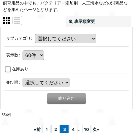
飼育用品の中でも、バクテリア・添加剤・人工海水などの消耗品な
どを集めたページとなります。
表示順変更
サブカテゴリ
:
表示数
:
在庫あり
並び順
:
絞り込む
554
件
«
前
1
2
3
4
...
10
次
»