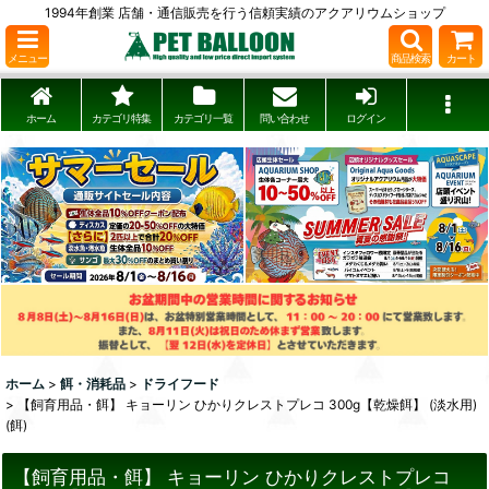
1994年創業 店舗・通信販売を行う信頼実績のアクアリウムショップ
メニュー
商品検索
カート
ホーム
カテゴリ特集
カテゴリ一覧
問い合わせ
ログイン
ホーム
>
餌・消耗品
>
ドライフード
>
【飼育用品・餌】 キョーリン ひかりクレストプレコ 300g【乾燥餌】 (淡水用)
(餌)
【飼育用品・餌】 キョーリン ひかりクレストプレコ