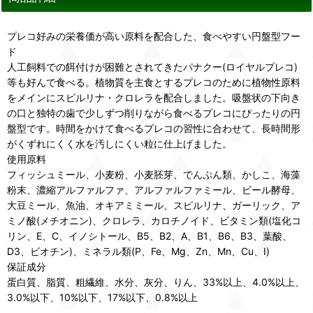
プレコ好みの栄養価が高い原料を配合した、食べやすい円盤型フー
ド
人工飼料での餌付けが困難とされてきたパナクー(ロイヤルプレコ)
等も好んで食べる。植物質を主食とするプレコのために植物性原料
をメインにスピルリナ・クロレラを配合しました。吸盤状の下向き
の口と独特の歯で少しずつ削りながら食べるプレコにぴったりの円
盤型です。時間をかけて食べるプレコの習性に合わせて、長時間形
がくずれにくく水を汚しにくい粒に仕上げました。
使用原料
フィッシュミール、小麦粉、小麦胚芽、でんぷん類、かしこ、海藻
粉末、濃縮アルファルファ、アルファルファミール、ビール酵母、
大豆ミール、魚油、オキアミミール、スピルリナ、ガーリック、ア
ミノ酸(メチオニン)、クロレラ、カロチノイド、ビタミン類(塩化コ
リン、E、C、イノシトール、B5、B2、A、B1、B6、B3、葉酸、
D3、ビオチン)、ミネラル類(P、Fe、Mg、Zn、Mn、Cu、I)
保証成分
蛋白質、脂質、粗繊維、水分、灰分、りん、33%以上、4.0%以上、
3.0%以下、10%以下、17%以下、0.8%以上