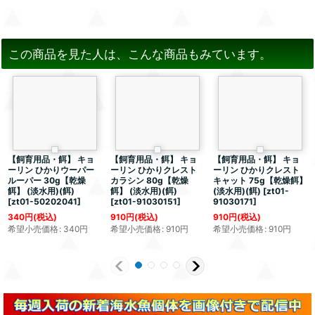
この商品を見た人は、こんな商品もみています。
【飼育用品・餌】 キョ
【飼育用品・餌】 キョ
【飼育用品・餌】 キョ
ーリン ひかりウーパー
ーリン ひかりクレスト
ーリン ひかりクレスト
ルーパー 30g【乾燥
カラシン 80g【乾燥
キャット 75g【乾燥餌】
餌】 (淡水用)(餌)
餌】 (淡水用)(餌)
(淡水用)(餌)
[
zt01-
[
zt01-50202041
]
[
zt01-91030151
]
91030171
]
340
円
(税込)
910
円
(税込)
910
円
(税込)
希望小売価格
:
340
円
希望小売価格
:
910
円
希望小売価格
:
910
円