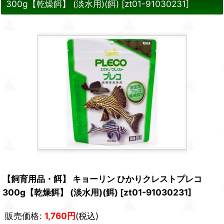
300g【乾燥餌】 (淡水用)(餌)
[
zt01-91030231
]
【飼育用品・餌】 キョーリン ひかりクレストプレコ
300g【乾燥餌】 (淡水用)(餌)
[
zt01-91030231
]
販売価格
:
1,760
円
(税込)