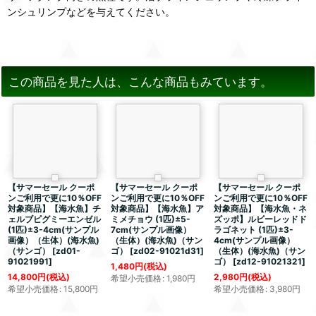
ンシュリンプなどを与えてください。
この商品を見た人は、こんな商品もみています。
【サマーセール クーポ
【サマーセール クーポ
【サマーセール クーポ
ンご利用で更に10％OFF
ンご利用で更に10％OFF
ンご利用で更に10％OFF
対象商品】【海水魚】チ
対象商品】【海水魚】ア
対象商品】【海水魚・ネ
ェルブピグミーエンゼル
ミメチョウ (1匹)±5-
ズッポ】ルビーレッドド
(1匹)±3-4cm(サンプル
7cm(サンプル画像）
ラゴネット (1匹)±3-
画像）（生体）(海水魚)
（生体）(海水魚)（サン
4cm(サンプル画像）
（サンゴ）
[
zd01-
ゴ）
[
zd02-91021d31
]
（生体）(海水魚)（サン
91021991
]
ゴ）
[
zd12-91021321
]
1,480
円
(税込)
14,800
円
(税込)
2,980
円
(税込)
希望小売価格
:
1,980
円
希望小売価格
:
15,800
円
希望小売価格
:
3,980
円