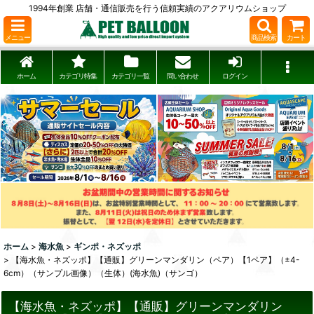
1994年創業 店舗・通信販売を行う信頼実績のアクアリウムショップ
メニュー
商品検索
カート
ホーム
カテゴリ特集
カテゴリ一覧
問い合わせ
ログイン
ホーム
>
海水魚
>
ギンポ・ネズッポ
>
【海水魚・ネズッポ】【通販】グリーンマンダリン（ペア）【1ペア】（±4-
6cm）（サンプル画像）（生体）(海水魚)（サンゴ）
【海水魚・ネズッポ】【通販】グリーンマンダリン