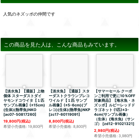
人気のネズッポの仲間です
この商品を見た人は、こんな商品もみています。
【淡水魚】【通販】上物
【淡水魚】【通販】スタ
【サマーセール クーポ
個体 スターダストダイ
ーダストクラウンプレコ
ンご利用で更に10％OFF
ヤモンドコウイタ【１匹
ワイルド【１匹 サンプ
対象商品】【海水魚・ネ
サンプル画像】(±15cm)
ル画像】(±5-6cm)(プ
ズッポ】ルビーレッドド
(生体)(熱帯魚)NKO
レコ)(生体)(熱帯魚)NKP
ラゴネット (1匹)±3-
[
ac07-50817260
]
[
zc17-60119091
]
4cm(サンプル画像）
（生体）(海水魚)（サン
19,800
円
(税込)
8,800
円
(税込)
ゴ）
[
zd12-91021321
]
希望小売価格
:
19,800
円
希望小売価格
:
8,800
円
2,980
円
(税込)
希望小売価格
:
3,980
円