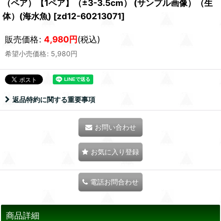
（ペア）【1ペア】（±3-3.5cm） (サンプル画像）（生
体）(海水魚)
[
zd12-60213071
]
販売価格
:
4,980
円
(税込)
希望小売価格
:
5,980
円
返品特約に関する重要事項
お問い合わせ
お気に入り登録
電話お問合わせ
商品詳細