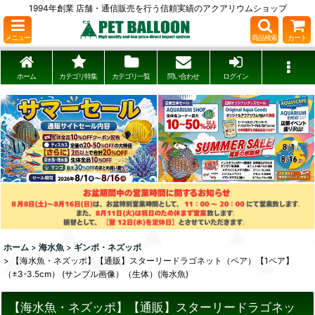
1994年創業 店舗・通信販売を行う信頼実績のアクアリウムショップ
メニュー
商品検索
カート
ホーム
カテゴリ特集
カテゴリ一覧
問い合わせ
ログイン
ホーム
>
海水魚
>
ギンポ・ネズッポ
>
【海水魚・ネズッポ】【通販】スターリードラゴネット（ペア）【1ペア】
（±3-3.5cm） (サンプル画像）（生体）(海水魚)
【海水魚・ネズッポ】【通販】スターリードラゴネッ