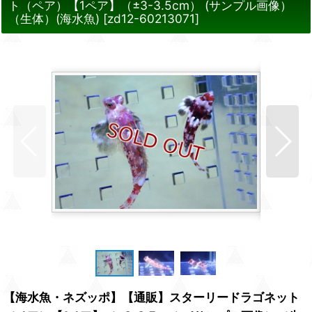
ト（ペア）【1ペア】（±3-3.5cm） (サンプル画像）
（生体）(海水魚)
[
zd12-60213071
]
【海水魚・ネズッポ】【通販】スターリードラゴネット