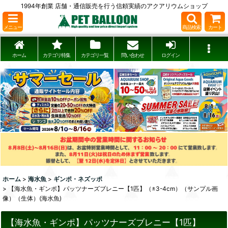
1994年創業 店舗・通信販売を行う信頼実績のアクアリウムショップ
メニュー
商品検索
カート
ホーム
カテゴリ特集
カテゴリ一覧
問い合わせ
ログイン
ホーム
>
海水魚
>
ギンポ・ネズッポ
>
【海水魚・ギンポ】パッツナーズブレニー【1匹】（±3-4cm）（サンプル画
像）（生体）(海水魚)
【海水魚・ギンポ】パッツナーズブレニー【1匹】