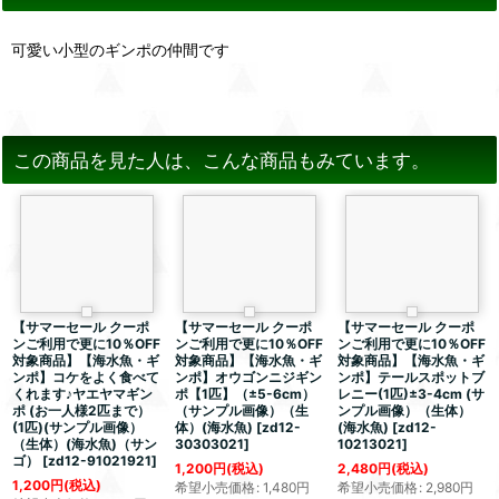
可愛い小型のギンポの仲間です
この商品を見た人は、こんな商品もみています。
【サマーセール クーポ
【サマーセール クーポ
【サマーセール クーポ
ンご利用で更に10％OFF
ンご利用で更に10％OFF
ンご利用で更に10％OFF
対象商品】【海水魚・ギ
対象商品】【海水魚・ギ
対象商品】【海水魚・ギ
ンポ】コケをよく食べて
ンポ】オウゴンニジギン
ンポ】テールスポットブ
くれます♪ヤエヤマギン
ポ【1匹】（±5-6cm）
レニー(1匹)±3-4cm (サ
ポ (お一人様2匹まで）
（サンプル画像）（生
ンプル画像）（生体）
(1匹)(サンプル画像）
体）(海水魚)
[
zd12-
(海水魚)
[
zd12-
（生体）(海水魚)（サン
30303021
]
10213021
]
ゴ）
[
zd12-91021921
]
1,200
円
(税込)
2,480
円
(税込)
1,200
円
(税込)
希望小売価格
:
1,480
円
希望小売価格
:
2,980
円