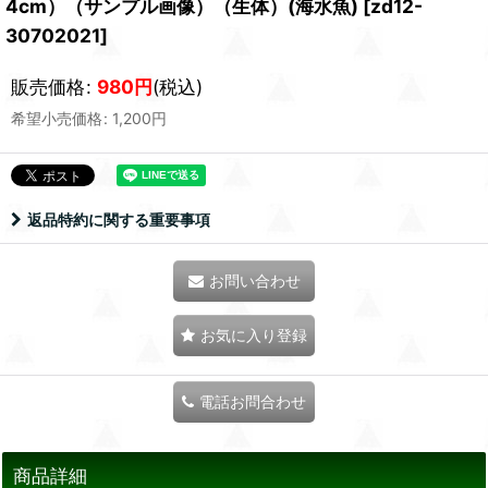
4cm）（サンプル画像）（生体）(海水魚)
[
zd12-
30702021
]
販売価格
:
980
円
(税込)
希望小売価格
:
1,200
円
返品特約に関する重要事項
お問い合わせ
お気に入り登録
電話お問合わせ
商品詳細