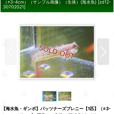
（±3-4cm）（サンプル画像）（生体）(海水魚)
[
zd12-
30702021
]
【海水魚・ギンポ】パッツナーズブレニー【1匹】（±3-