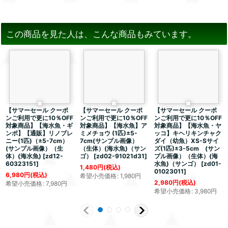
この商品を見た人は、こんな商品もみています。
【サマーセール クーポ
【サマーセール クーポ
【サマーセール クーポ
ンご利用で更に10％OFF
ンご利用で更に10％OFF
ンご利用で更に10％OFF
対象商品】【海水魚・ギ
対象商品】【海水魚】ア
対象商品】【海水魚・ヤ
ンポ】【通販】リノブレ
ミメチョウ (1匹)±5-
ッコ】キヘリキンチャク
ニー(1匹)（±5-7cm）
7cm(サンプル画像）
ダイ（幼魚）XS-Sサイ
(サンプル画像）（生
（生体）(海水魚)（サン
ズ(1匹)±3-5cm (サン
体）(海水魚)
[
zd12-
ゴ）
[
zd02-91021d31
]
プル画像）（生体）(海
60323151
]
水魚)（サンゴ）
[
zd01-
1,480
円
(税込)
01023011
]
6,980
円
(税込)
希望小売価格
:
1,980
円
2,980
円
(税込)
希望小売価格
:
7,980
円
希望小売価格
:
3,980
円