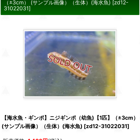
（±3cm） (サンプル画像）（生体）(海水魚)
[
zd12-
31022031
]
【海水魚・ギンポ】ニジギンポ（幼魚)【1匹】（±3cm）
(サンプル画像）（生体）(海水魚)
[
zd12-31022031
]