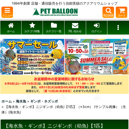
1994年創業 店舗・通信販売を行う信頼実績のアクアリウムショップ
メニュー
商品検索
カート
ホーム
カテゴリ特集
カテゴリ一覧
問い合わせ
ログイン
ホーム
>
海水魚
>
ギンポ・ネズッポ
>
【海水魚・ギンポ】ニジギンポ（幼魚)【1匹】（±3cm） (サンプル画像）（生
体）(海水魚)
【海水魚・ギンポ】ニジギンポ（幼魚)【1匹】