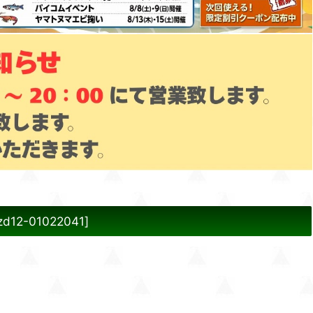
zd12-01022041
]