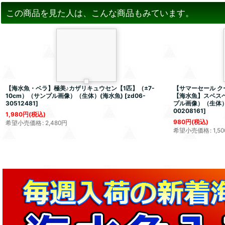
この商品を見た人は、こんな商品もみています。
【海水魚・ベラ】極美♪カザリキュウセン【1匹】（±7-
【サマーセール ク
10cm）（サンプル画像）（生体）(海水魚)
[
zd06-
【海水魚】スベスベ
30512481
]
プル画像）（生体）
00208161
]
1,980
円
(税込)
980
円
(税込)
希望小売価格
:
2,480
円
希望小売価格
:
1,50