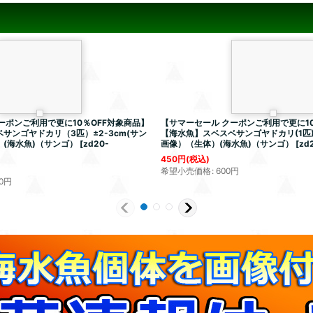
ーポンご利用で更に10％OFF対象商品】
【サマーセール クーポンご利用で更に10
サンゴヤドカリ（3匹）±2-3cm(サン
【海水魚】スベスベサンゴヤドカリ(1匹)±
(海水魚)（サンゴ）
[
zd20-
画像）（生体）(海水魚)（サンゴ）
[
zd
450
円
(税込)
希望小売価格
:
600
円
0
円