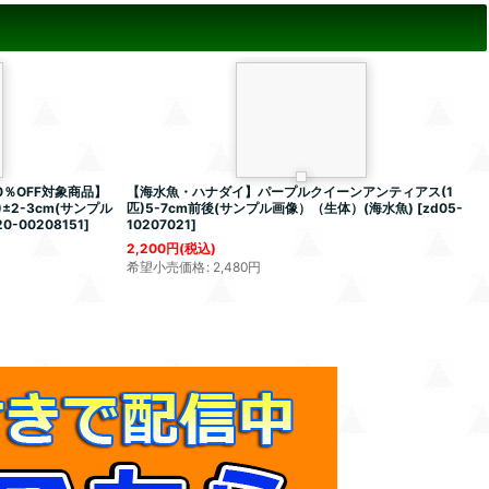
％OFF対象商品】
【海水魚・ハナダイ】パープルクイーンアンティアス(1
2-3cm(サンプル
匹)5-7cm前後(サンプル画像）（生体）(海水魚)
[
zd05-
20-00208151
]
10207021
]
2,200
円
(税込)
希望小売価格
:
2,480
円