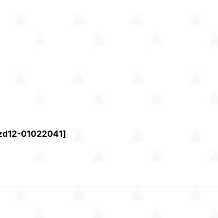
zd12-01022041
]