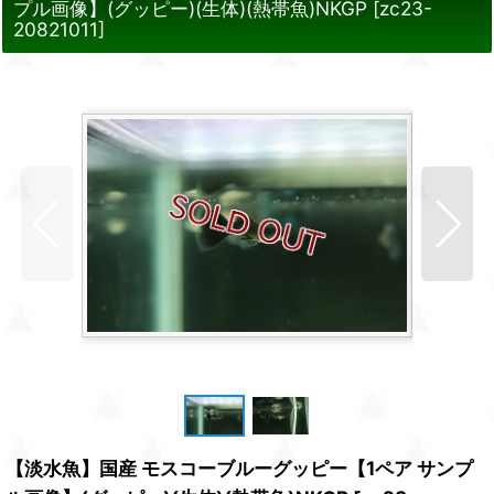
プル画像】(グッピー)(生体)(熱帯魚)NKGP
[
zc23-
20821011
]
【淡水魚】国産 モスコーブルーグッピー【1ペア サンプ