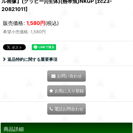
ル画像】(グッピー)(生体)(熱帯魚)NKGP
[
zc23-
20821011
]
販売価格
:
1,580
円
(税込)
希望小売価格
:
1,580
円
返品特約に関する重要事項
お問い合わせ
お気に入り登録
電話お問合わせ
商品詳細