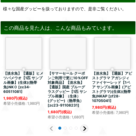
様々な国産グッピーを扱っておりますので、是非ご覧ください。
この商品を見た人は、こんな商品もみています。
【淡水魚】【通販】ヒメ
【サマーセール クーポ
【淡水魚】【通販】アピ
ツバメウオ【1匹 サンプ
ンご利用で更に10％OFF
ストグラマ アガシジィ
ル画像】(生体)(熱帯
対象商品】【淡水魚】
ファイヤーレッド【1ペ
魚)NKＯ
[
zc34-
【通販】国産 ブルーグ
ア サンプル画像】(アピ
60511081
]
ラスグッピー【1匹 サン
ストグラマ)(生体)(熱帯
プル画像】（生体）
魚)NKAP
[
zf28-
1,980
円
(税込)
(グッピー)（熱帯魚）
10705041
]
希望小売価格
:
1,980
円
[
zc23-91108231
]
7,980
円
(税込)
1,680
円
(税込)
希望小売価格
:
7,980
円
希望小売価格
:
1,680
円