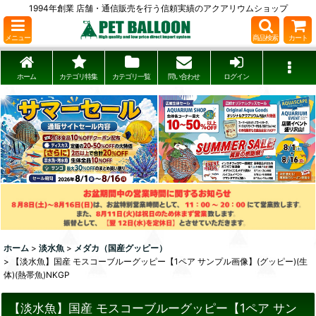
1994年創業 店舗・通信販売を行う信頼実績のアクアリウムショップ
メニュー
商品検索
カート
ホーム
カテゴリ特集
カテゴリ一覧
問い合わせ
ログイン
ホーム
>
淡水魚
>
メダカ（国産グッピー）
>
【淡水魚】国産 モスコーブルーグッピー【1ペア サンプル画像】(グッピー)(生
体)(熱帯魚)NKGP
【淡水魚】国産 モスコーブルーグッピー【1ペア サン