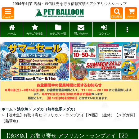
1994年創業 店舗・通信販売を行う信頼実績のアクアリウムショップ
メニュー
商品検索
カート
ホーム
カテゴリ特集
カテゴリ一覧
問い合わせ
ログイン
ホーム
>
淡水魚
>
メダカ（熱帯魚系メダカ）
>
【淡水魚】お取り寄せ アフリカン・ランプアイ【20匹】（生体）【メダカ科】
（熱帯魚）
【淡水魚】お取り寄せ アフリカン・ランプアイ【20