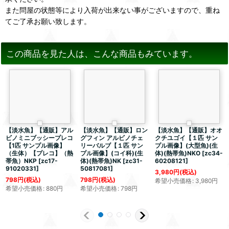
また問屋の状態等により入荷が出来ない事がございますので、重ね
てご了承お願い致します。
この商品を見た人は、こんな商品もみています。
【淡水魚】【通販】アル
【淡水魚】【通販】ロン
【淡水魚】【通販】オオ
ビノミニブッシープレコ
グフィン アルビノチェ
クチユゴイ【１匹 サン
【1匹 サンプル画像】
リーバルブ【１匹 サン
プル画像】(大型魚)(生
（生体）【プレコ】（熱
プル画像】(コイ科)(生
体)(熱帯魚)NKO
[
zc34-
帯魚）NKP
[
zc17-
体)(熱帯魚)NK
[
zc31-
60208121
]
91020331
]
50817081
]
3,980
円
(税込)
798
円
(税込)
798
円
(税込)
希望小売価格
:
3,980
円
希望小売価格
:
880
円
希望小売価格
:
798
円