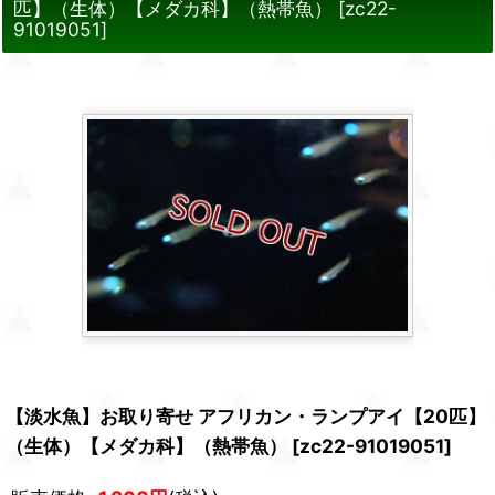
匹】（生体）【メダカ科】（熱帯魚）
[
zc22-
91019051
]
【淡水魚】お取り寄せ アフリカン・ランプアイ【20匹】
（生体）【メダカ科】（熱帯魚）
[
zc22-91019051
]